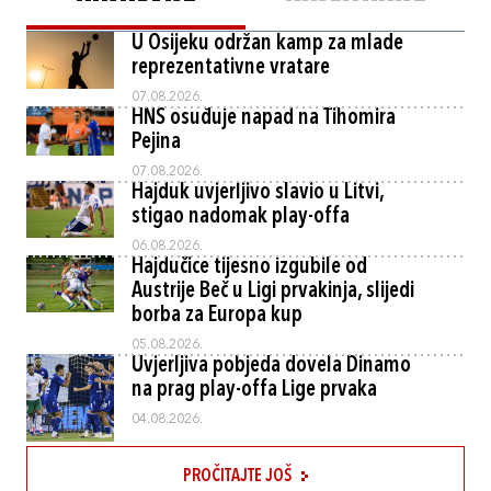
U Osijeku održan kamp za mlade
reprezentativne vratare
07.08.2026.
HNS osuđuje napad na Tihomira
Pejina
07.08.2026.
Hajduk uvjerljivo slavio u Litvi,
stigao nadomak play-offa
06.08.2026.
Hajdučice tijesno izgubile od
Austrije Beč u Ligi prvakinja, slijedi
borba za Europa kup
05.08.2026.
Uvjerljiva pobjeda dovela Dinamo
na prag play-offa Lige prvaka
04.08.2026.
PROČITAJTE JOŠ