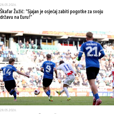
28.05.2026.
Škafar Žužić: “Sjajan je osjećaj zabiti pogotke za svoju
državu na Euru!“
28.05.2026.