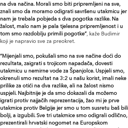
na dva načina. Morali smo biti pripremljeni na sve,
znali smo da moramo odigrati savršenu utakmicu jer
nam je trebala pobjeda s dva pogotka razlike. Na
žalost, malo nam je pala tjelesna pripremljenost i u
tom smo razdoblju primili pogotke”
, kaže Budimir
koji je napravio sve za preokret.
“Mijenjali smo, pokušali smo na sve načine doći do
rezultata, zaigrati s trojicom napadača, dovesti
utakmicu u nemirne vode za Španjolce. Uspjeli smo,
okrenuli smo rezultat na 3:2 u našu korist, imali neke
prilike za otići na dva razlike, ali na žalost nismo
uspjeli. Najbitnije je da smo dokazali da možemo
igrati protiv najjačih reprezentacija, žao mi je prve
utakmice protiv Belgije jer smo u tom susretu baš bili
bolji, a izgubili. Sve tri utakmice smo odigrali odlično,
prezentirali hrvatski nogomet na Europskom