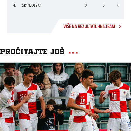
4.
ŠPANJOLSKA
0
0
0
VIŠE NA REZULTATI.HNS.TEAM
Pročitajte još