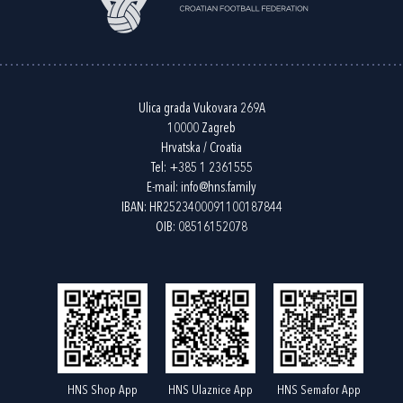
Ulica grada Vukovara 269A
10000 Zagreb
Hrvatska / Croatia
Tel:
+385 1 2361555
E-mail:
info@hns.family
IBAN: HR2523400091100187844
OIB: 08516152078
HNS Shop App
HNS Ulaznice App
HNS Semafor App