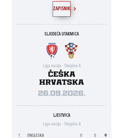
ZAPISNIK
SLJEDEĆA UTAKMICA
Liga nacija - Skupina A
Češka
Hrvatska
26.09.2026.
LJESTVICA
Liga nacija - Skupina A
1.
ENGLESKA
0
0
0