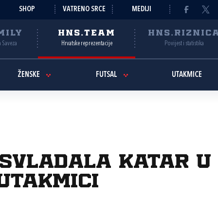
SHOP
VATRENO SRCE
MEDIJI
MILY
HNS.TEAM
HNS.RIZNIC
a Saveza
Hrvatske reprezentacije
Povijest i statistika
ŽENSKE
FUTSAL
UTAKMICE
 svladala Katar u
utakmici