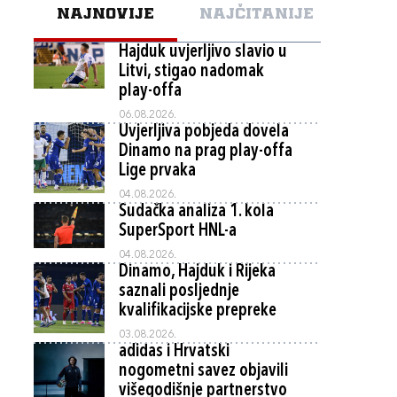
NAJNOVIJE
NAJČITANIJE
Hajduk uvjerljivo slavio u
Litvi, stigao nadomak
play-offa
06.08.2026.
Uvjerljiva pobjeda dovela
Dinamo na prag play-offa
Lige prvaka
04.08.2026.
Sudačka analiza 1. kola
SuperSport HNL-a
04.08.2026.
Dinamo, Hajduk i Rijeka
saznali posljednje
kvalifikacijske prepreke
03.08.2026.
adidas i Hrvatski
nogometni savez objavili
višegodišnje partnerstvo