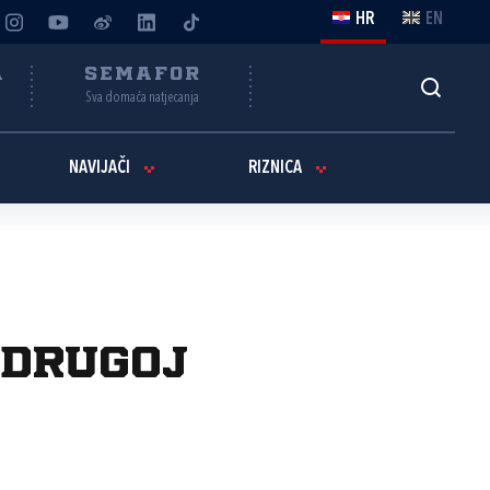
HR
EN
A
SEMAFOR
Sva domaća natjecanja
NAVIJAČI
RIZNICA
 drugoj