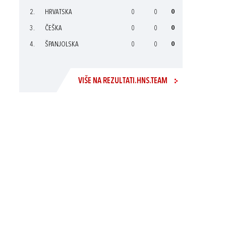
2.
HRVATSKA
0
0
0
3.
ČEŠKA
0
0
0
4.
ŠPANJOLSKA
0
0
0
VIŠE NA REZULTATI.HNS.TEAM