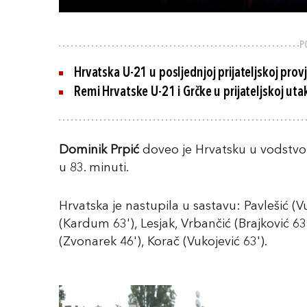
P
Hrvatska U-21 u posljednjoj prijateljskoj provj
Remi Hrvatske U-21 i Grčke u prijateljskoj utak
Dominik Prpić
doveo je Hrvatsku u vodstvo 
u 83. minuti.
Hrvatska je nastupila u sastavu: Pavlešić (Vu
(Kardum 63'), Lesjak, Vrbančić (Brajković 63
(Zvonarek 46'), Korač (Vukojević 63').