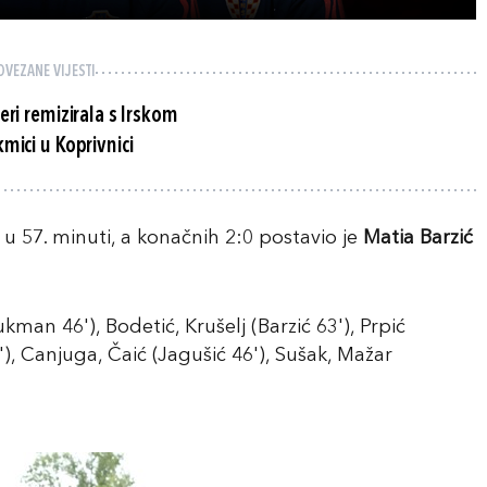
OVEZANE VIJESTI
eri remizirala s Irskom
mici u Koprivnici
u 57. minuti, a konačnih 2:0 postavio je
Matia Barzić
kman 46'), Bodetić, Krušelj (Barzić 63'), Prpić
'), Canjuga, Čaić (Jagušić 46'), Sušak, Mažar