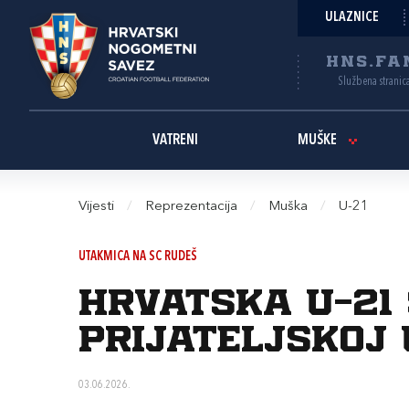
ULAZNICE
HNS.FA
Službena stranic
VATRENI
MUŠKE
Vijesti
/
Reprezentacija
/
Muška
/
U-21
UTAKMICA NA SC RUDEŠ
Hrvatska U-21
prijateljskoj 
03.06.2026.