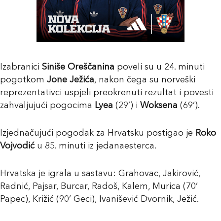
Izabranici
Siniše Oreščanina
poveli su u 24. minuti
pogotkom
Jone Ježića
, nakon čega su norveški
reprezentativci uspjeli preokrenuti rezultat i povesti
zahvaljujući pogocima
Lyea
(29’) i
Woksena
(69’).
Izjednačujući pogodak za Hrvatsku postigao je
Roko
Vojvodić
u 85. minuti iz jedanaesterca.
Hrvatska je igrala u sastavu: Grahovac, Jakirović,
Radnić, Pajsar, Burcar, Radoš, Kalem, Murica (70’
Papec), Križić (90’ Geci), Ivanišević Dvornik, Ježić.