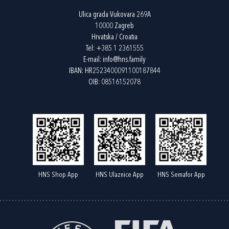
Ulica grada Vukovara 269A
10000 Zagreb
Hrvatska / Croatia
Tel:
+385 1 2361555
E-mail:
info@hns.family
IBAN: HR2523400091100187844
OIB: 08516152078
HNS Shop App
HNS Ulaznice App
HNS Semafor App