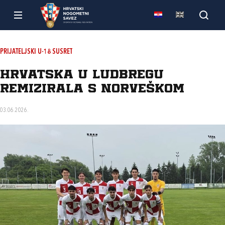
PRIJATELJSKI U-18 SUSRET
Hrvatska u Ludbregu
remizirala s Norveškom
03.06.2026.