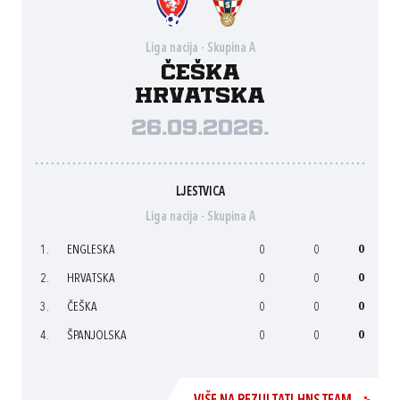
Liga nacija - Skupina A
Češka
Hrvatska
26.09.2026.
LJESTVICA
Liga nacija - Skupina A
1.
ENGLESKA
0
0
0
2.
HRVATSKA
0
0
0
3.
ČEŠKA
0
0
0
4.
ŠPANJOLSKA
0
0
0