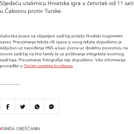
Sljedeću utakmicu Hrvatska igra u četvrtak od 11 sati
u Čakovcu protiv Turske.
Autorska prava na objavljeni sadržaj polaže Hrvatski nogometni
savez. Preuzimanje teksta i/ili izjava iz ovog teksta dopušteno je
isključivo uz navođenje HNS-a kao izvora uz direktnu poveznicu na
izvorni sadržaj na hns.family te uz poštivanje integriteta izvornog
sadržaja. Preuzimanje fotografija nije dopušteno. Više informacija
pronađite u
Općim uvjetima korištenja
.
#
SINIŠA OREŠČANIN