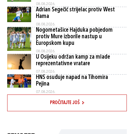
08.08.2026.
Adrian Segečić strijelac protiv West
Hama
08.08.2026.
Nogometašice Hajduka pobjedom
protiv Mure izborile nastup u
Europskom kupu
08.08.2026.
U Osijeku održan kamp za mlade
reprezentativne vratare
07.08.2026.
HNS osuđuje napad na Tihomira
Pejina
07.08.2026.
PROČITAJTE JOŠ