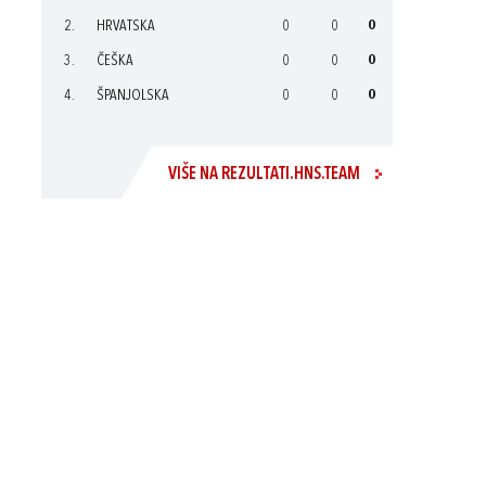
2.
HRVATSKA
0
0
0
3.
ČEŠKA
0
0
0
4.
ŠPANJOLSKA
0
0
0
VIŠE NA REZULTATI.HNS.TEAM