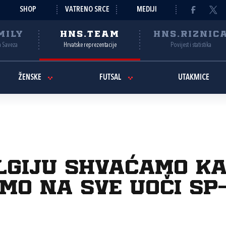
SHOP
VATRENO SRCE
MEDIJI
MILY
HNS.TEAM
HNS.RIZNIC
a Saveza
Hrvatske reprezentacije
Povijest i statistika
ŽENSKE
FUTSAL
UTAKMICE
elgiju shvaćamo ka
mo na sve uoči SP