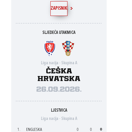
ZAPISNIK
SLJEDEĆA UTAKMICA
Liga nacija - Skupina A
Češka
Hrvatska
26.09.2026.
LJESTVICA
Liga nacija - Skupina A
1.
ENGLESKA
0
0
0