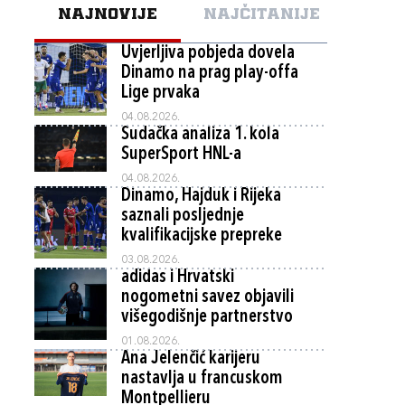
NAJNOVIJE
NAJČITANIJE
Uvjerljiva pobjeda dovela
Dinamo na prag play-offa
Lige prvaka
04.08.2026.
Sudačka analiza 1. kola
SuperSport HNL-a
04.08.2026.
Dinamo, Hajduk i Rijeka
saznali posljednje
kvalifikacijske prepreke
03.08.2026.
adidas i Hrvatski
nogometni savez objavili
višegodišnje partnerstvo
01.08.2026.
Ana Jelenčić karijeru
nastavlja u francuskom
Montpellieru