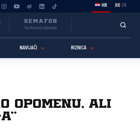
HR
EN
A
SEMAFOR
Sva domaća natjecanja
NAVIJAČI
RIZNICA
o opomenu, ali
-a“