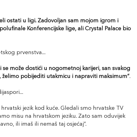
pjeli ostati u ligi. Zadovoljan sam mojom igrom i
polufinale Konferencijske lige, ali Crystal Palace bio
tskog prvenstva...
oji se može dostići u nogometnoj karijeri, san svakog
s, želimo pobijediti utakmicu i napraviti maksimum”
.
jaspori...
hrvatski jezik kod kuće. Gledali smo hrvatske TV
imamo misu na hrvatskom jeziku. Zato sam oduvijek
no, ili imaš ili nemaš taj osjećaj”.