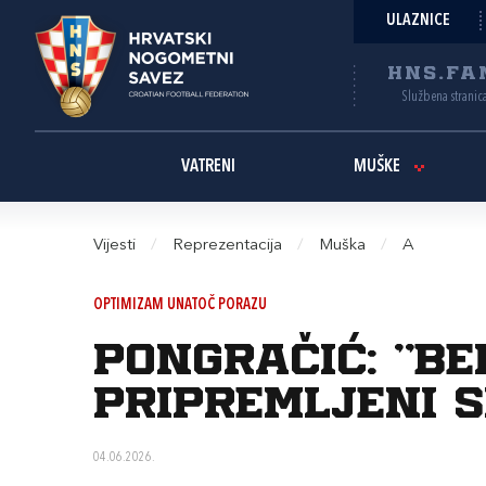
ULAZNICE
HNS.FA
Službena stranic
VATRENI
MUŠKE
Vijesti
/
Reprezentacija
/
Muška
/
A
OPTIMIZAM UNATOČ PORAZU
Pongračić: “B
pripremljeni s
04.06.2026.