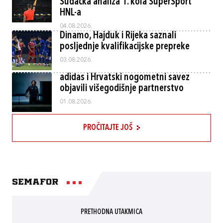
Sudačka analiza 1. kola SuperSport
HNL-a
04.08.2026.
Dinamo, Hajduk i Rijeka saznali
posljednje kvalifikacijske prepreke
03.08.2026.
adidas i Hrvatski nogometni savez
objavili višegodišnje partnerstvo
01.08.2026.
PROČITAJTE JOŠ
Semafor
PRETHODNA UTAKMICA