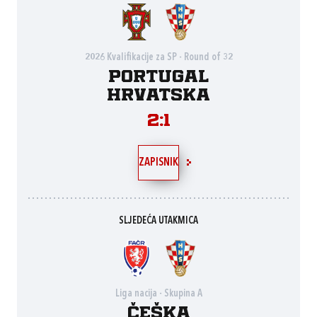
2026 Kvalifikacije za SP - Round of 32
Portugal
Hrvatska
2:1
ZAPISNIK
SLJEDEĆA UTAKMICA
Liga nacija - Skupina A
Češka