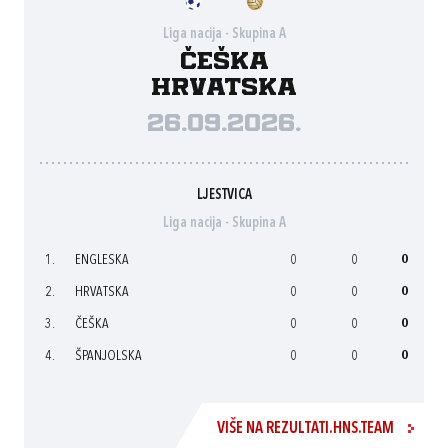
Liga nacija - Skupina A
Češka
Hrvatska
26.09.2026.
LJESTVICA
Liga nacija - Skupina A
1.
ENGLESKA
0
0
0
2.
HRVATSKA
0
0
0
3.
ČEŠKA
0
0
0
4.
ŠPANJOLSKA
0
0
0
VIŠE NA REZULTATI.HNS.TEAM