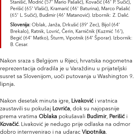
Stanišić, Modrić (57' Mario Pašalić), Kovačić (46' P. Sučić),
Perišić (65' Vlašić), Kramarić (46' Baturina), Marco Pašalić
(65' L. Sučić), Budimir (46' Matanović). Izbornik: Z. Dalić.
Slovenija:
Oblak, Janža, Drkušić (89' Zec), Bijol (64'
Brekalo), Ratnik, Lovrić, Čerin, Karničnik (Kuzmić 16'),
Begić (64' Matko), Šturm, Vipotnik (64' Šporar). Izbornik:
B. Cesar.
Nakon sraza s Belgijom u Rijeci, hrvatska nogometna
reprezentacija odradila je u Varaždinu u prijateljski
susret sa Slovenijom, uoči putovanja u Washington 9.
lipnja.
Nakon desetak minuta igre,
Livaković
i vratnica
zaustavili su pokušaj
Lovrića
, dok su najopasnije
prema vratima
Oblaka
pokušavali
Budimir
,
Perišić
i
Kovačić
. Livaković je nedugo prije odlaska na odmor
dobro internvenirao i na udarac
Vipotnika
.