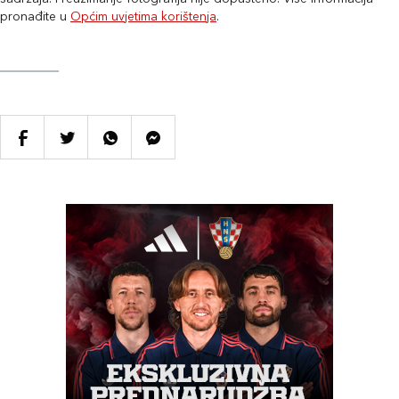
pronađite u
Općim uvjetima korištenja
.