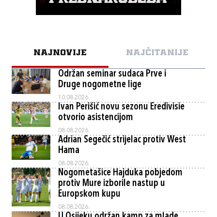
NAJNOVIJE
NAJČITANIJE
Održan seminar sudaca Prve i
Druge nogometne lige
10.08.2026.
Ivan Perišić novu sezonu Eredivisie
otvorio asistencijom
08.08.2026.
Adrian Segečić strijelac protiv West
Hama
08.08.2026.
Nogometašice Hajduka pobjedom
protiv Mure izborile nastup u
Europskom kupu
08.08.2026.
U Osijeku održan kamp za mlade