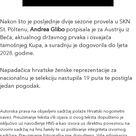
Nakon što je posljednje dvije sezone provela u SKN
St. Pöltenu,
Andrea Glibo
potpisala je za Austriju iz
Beča, aktualnog državnog prvaka i osvajača
tamošnjeg Kupa, a suradnju je dogovorila do ljeta
2028. godine.
Napadačica hrvatske ženske reprezentacije za
nacionalnu je selekciju nastupila 19 puta te postigla
jedan pogodak.
Autorska prava na objavljeni sadržaj polaže Hrvatski nogometni
savez. Preuzimanje teksta i/ili izjava iz ovog teksta dopušteno je
isključivo uz navođenje HNS-a kao izvora uz direktnu poveznicu na
izvorni sadržaj na hns.family te uz poštivanje integriteta izvornog
sadržaja. Preuzimanje fotografija nije dopušteno. Više informacija