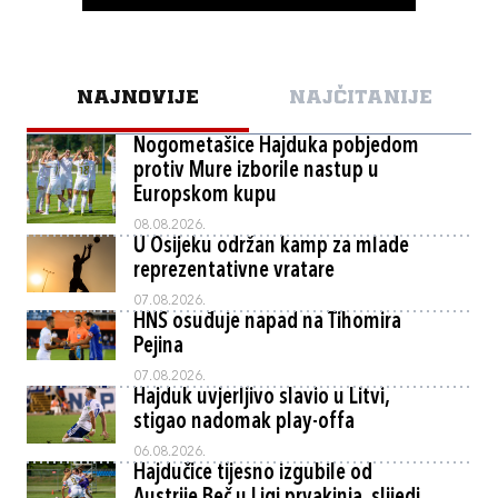
NAJNOVIJE
NAJČITANIJE
Nogometašice Hajduka pobjedom
protiv Mure izborile nastup u
Europskom kupu
08.08.2026.
U Osijeku održan kamp za mlade
reprezentativne vratare
07.08.2026.
HNS osuđuje napad na Tihomira
Pejina
07.08.2026.
Hajduk uvjerljivo slavio u Litvi,
stigao nadomak play-offa
06.08.2026.
Hajdučice tijesno izgubile od