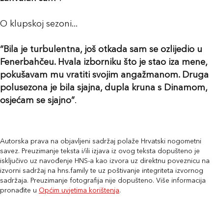
O klupskoj sezoni...
“Bila je turbulentna, još otkada sam se ozlijedio u
Fenerbahčeu. Hvala izborniku što je stao iza mene,
pokušavam mu vratiti svojim angažmanom. Druga
polusezona je bila sjajna, dupla kruna s Dinamom,
osjećam se sjajno”
.
Autorska prava na objavljeni sadržaj polaže Hrvatski nogometni
savez. Preuzimanje teksta i/ili izjava iz ovog teksta dopušteno je
isključivo uz navođenje HNS-a kao izvora uz direktnu poveznicu na
izvorni sadržaj na hns.family te uz poštivanje integriteta izvornog
sadržaja. Preuzimanje fotografija nije dopušteno. Više informacija
pronađite u
Općim uvjetima korištenja
.