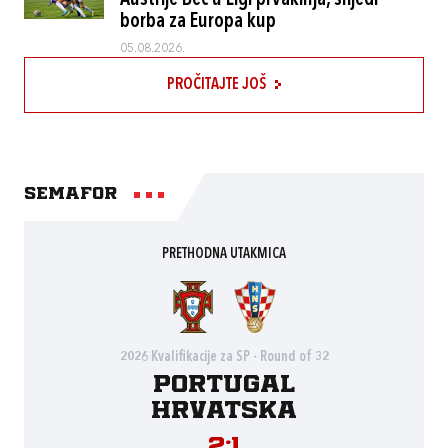
Austrije Beč u Ligi prvakinja, slijedi
borba za Europa kup
05.08.2026.
PROČITAJTE JOŠ
Semafor
PRETHODNA UTAKMICA
2026 Kvalifikacije za SP - Round of 32
Portugal
Hrvatska
2:1