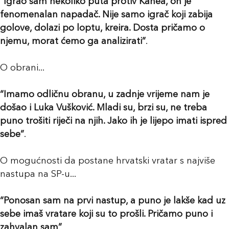
“Igrao sam nekoliko puta protiv Kanea, on je
fenomenalan napadač. Nije samo igrač koji zabija
golove, dolazi po loptu, kreira. Dosta pričamo o
njemu, morat ćemo ga analizirati”
.
O obrani...
“Imamo odličnu obranu, u zadnje vrijeme nam je
došao i Luka Vušković. Mladi su, brzi su, ne treba
puno trošiti riječi na njih. Jako ih je lijepo imati ispred
sebe”
.
O mogućnosti da postane hrvatski vratar s najviše
nastupa na SP-u...
“Ponosan sam na prvi nastup, a puno je lakše kad uz
sebe imaš vratare koji su to prošli. Pričamo puno i
zahvalan sam”
.