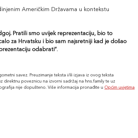
jedinjenim Američkim Državama u kontekstu
odgoj. Pratili smo uvijek reprezentaciju, bio to
alo za Hrvatsku i bio sam najsretniji kad je došao
eprezentaciju odabrati”
.
metni savez. Preuzimanje teksta i/ili izjava iz ovog teksta
 direktnu poveznicu na izvorni sadržaj na hns.family te uz
tografija nije dopušteno. Više informacija pronađite u
Općim uvjetima