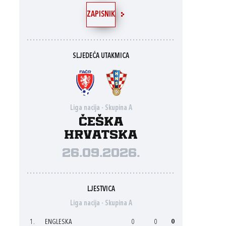
ZAPISNIK
SLJEDEĆA UTAKMICA
Liga nacija - Skupina A
Češka
Hrvatska
26.09.2026.
LJESTVICA
Liga nacija - Skupina A
1.
ENGLESKA
0
0
0