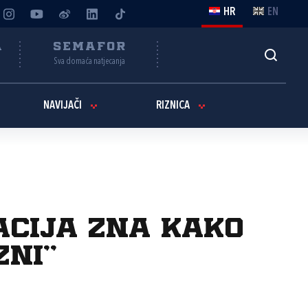
HR
EN
A
SEMAFOR
Sva domaća natjecanja
NAVIJAČI
RIZNICA
acija zna kako
zni“