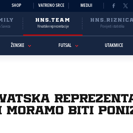
SHOP
VATRENO SRCE
MEDIJI
MILY
HNS.TEAM
HNS.RIZNIC
a Saveza
Hrvatske reprezentacije
Povijest i statistika
ŽENSKE
FUTSAL
UTAKMICE
rvatska reprezent
i moramo biti poni