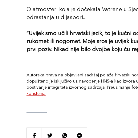
O atmosferi koja je dočekala Vatrene u S
odrastanja u dijaspori...
“Uvijek smo učili hrvatski jezik, to je kućni 
rukomet ili nogomet. Moje srce je uvijek kuc
prvi poziv. Nikad nije bilo dvojbe koju ću r
Autorska prava na objavljeni sadržaj polaže Hrvatski nogo
dopušteno je isključivo uz navođenje HNS-a kao izvora uz
poštivanje integriteta izvornog sadržaja. Preuzimanje fo
korištenja
.