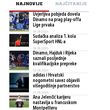
NAJNOVIJE
NAJČITANIJE
Uvjerljiva pobjeda dovela
Dinamo na prag play-offa
Lige prvaka
04.08.2026.
Sudačka analiza 1. kola
SuperSport HNL-a
04.08.2026.
Dinamo, Hajduk i Rijeka
saznali posljednje
kvalifikacijske prepreke
03.08.2026.
adidas i Hrvatski
nogometni savez objavili
višegodišnje partnerstvo
01.08.2026.
Ana Jelenčić karijeru
nastavlja u francuskom
Montpellieru