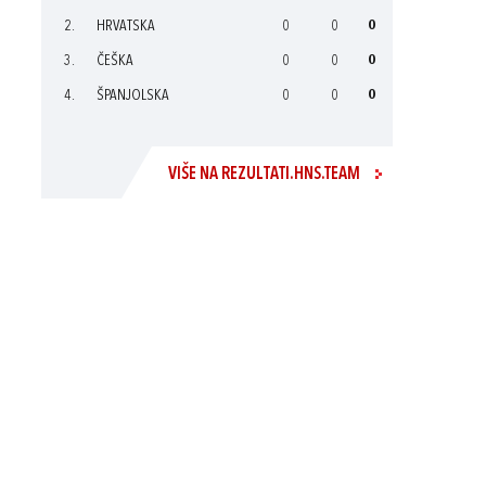
2.
HRVATSKA
0
0
0
3.
ČEŠKA
0
0
0
4.
ŠPANJOLSKA
0
0
0
VIŠE NA REZULTATI.HNS.TEAM