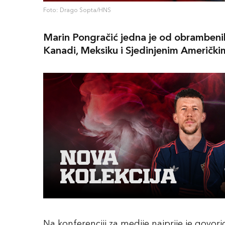
Foto: Drago Sopta/HNS
Marin Pongračić jedna je od obrambeni
Kanadi, Meksiku i Sjedinjenim Američk
Na konferenciji za medije najprije je govori