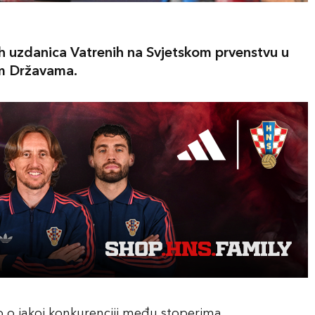
h uzdanica Vatrenih na Svjetskom prvenstvu u
im Državama.
o o jakoj konkurenciji među stoperima...