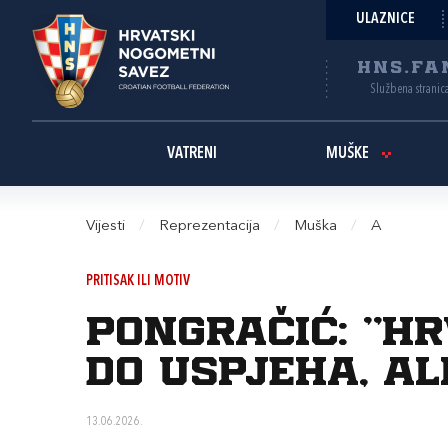
ULAZNICE
HNS.FA
Službena stranic
VATRENI
MUŠKE
Vijesti
/
Reprezentacija
/
Muška
/
A
PRITISAK ILI MOTIV
Pongračić: “H
do uspjeha, al
13.06.2026.