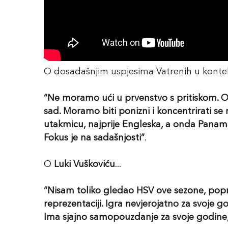
O dosadašnjim uspjesima Vatrenih u kontekst
“Ne moramo ući u prvenstvo s pritiskom. Osj
sad. Moramo biti ponizni i koncentrirati s
utakmicu, najprije Engleska, a onda Panama i 
Fokus je na sadašnjosti”
.
O
Luki Vuškoviću
...
“Nisam toliko gledao HSV ove sezone, poprat
reprezentaciji. Igra nevjerojatno za svoje g
Ima sjajno samopouzdanje za svoje godine, 