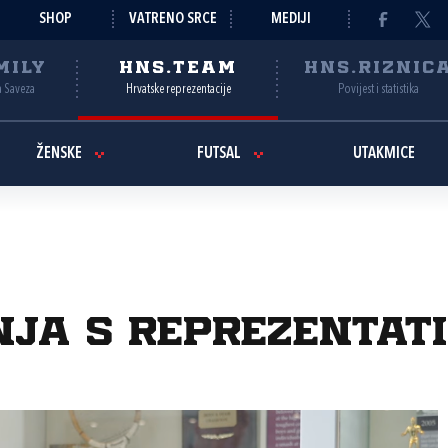
SHOP
VATRENO SRCE
MEDIJI
MILY
HNS.TEAM
HNS.RIZNIC
a Saveza
Hrvatske reprezentacije
Povijest i statistika
ŽENSKE
FUTSAL
UTAKMICE
nja s reprezentat