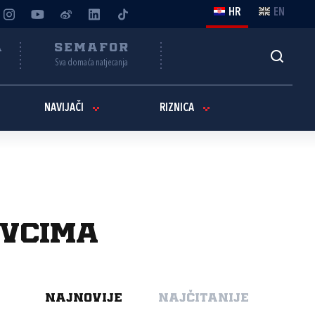
HR
EN
A
SEMAFOR
Sva domaća natjecanja
NAVIJAČI
RIZNICA
ivcima
NAJNOVIJE
NAJČITANIJE