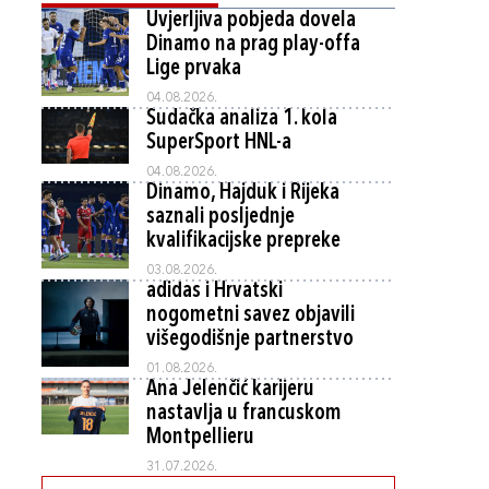
Uvjerljiva pobjeda dovela
Dinamo na prag play-offa
Lige prvaka
04.08.2026.
Sudačka analiza 1. kola
SuperSport HNL-a
04.08.2026.
Dinamo, Hajduk i Rijeka
saznali posljednje
kvalifikacijske prepreke
03.08.2026.
adidas i Hrvatski
nogometni savez objavili
višegodišnje partnerstvo
01.08.2026.
Ana Jelenčić karijeru
nastavlja u francuskom
Montpellieru
31.07.2026.