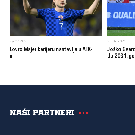
29.07.2026.
28.07.2026.
Lovro Majer karijeru nastavlja u AEK-
Joško Gvard
u
do 2031. go
Naši partneri