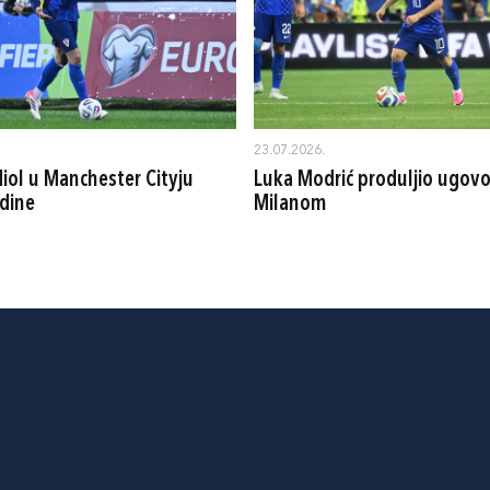
23.07.2026.
iol u Manchester Cityju
Luka Modrić produljio ugovo
dine
Milanom