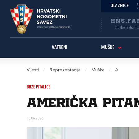
ULAZNICE
HNS.FA
Službena stranic
VATRENI
MUŠKE
Vijesti
/
Reprezentacija
/
Muška
/
A
BRZE PITALICE
AMERIČKA PITA
15.06.2026.