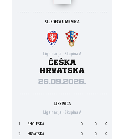
SLJEDEĆA UTAKMICA
Liga nacija - Skupina A
Češka
Hrvatska
26.09.2026.
LJESTVICA
Liga nacija - Skupina A
1.
ENGLESKA
0
0
0
2.
HRVATSKA
0
0
0