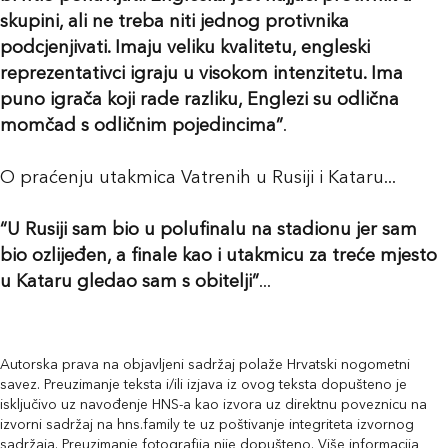
skupini, ali ne treba niti jednog protivnika
podcjenjivati. Imaju veliku kvalitetu, engleski
reprezentativci igraju u visokom intenzitetu. Ima
puno igrača koji rade razliku, Englezi su odlična
momčad s odličnim pojedincima”
.
O praćenju utakmica Vatrenih u Rusiji i Kataru...
“U Rusiji sam bio u polufinalu na stadionu jer sam
bio ozlijeđen, a finale kao i utakmicu za treće mjesto
u Kataru gledao sam s obitelji”
...
Autorska prava na objavljeni sadržaj polaže Hrvatski nogometni
savez. Preuzimanje teksta i/ili izjava iz ovog teksta dopušteno je
isključivo uz navođenje HNS-a kao izvora uz direktnu poveznicu na
izvorni sadržaj na hns.family te uz poštivanje integriteta izvornog
sadržaja. Preuzimanje fotografija nije dopušteno. Više informacija