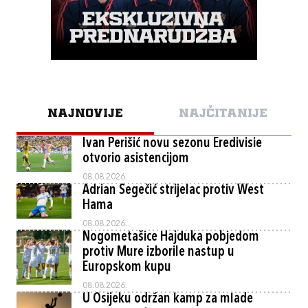
NAJNOVIJE
NAJČITANIJE
Ivan Perišić novu sezonu Eredivisie
otvorio asistencijom
08.08.2026.
Adrian Segečić strijelac protiv West
Hama
08.08.2026.
Nogometašice Hajduka pobjedom
protiv Mure izborile nastup u
Europskom kupu
08.08.2026.
U Osijeku održan kamp za mlade