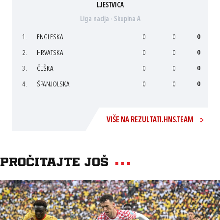
LJESTVICA
Liga nacija - Skupina A
1.
ENGLESKA
0
0
0
2.
HRVATSKA
0
0
0
3.
ČEŠKA
0
0
0
4.
ŠPANJOLSKA
0
0
0
VIŠE NA REZULTATI.HNS.TEAM
Pročitajte još