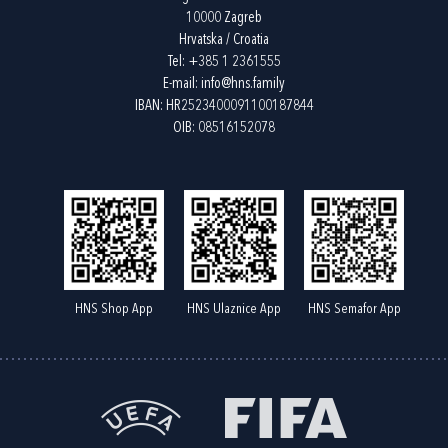
10000 Zagreb
Hrvatska / Croatia
Tel:
+385 1 2361555
E-mail:
info@hns.family
IBAN: HR2523400091100187844
OIB: 08516152078
HNS Shop App
HNS Ulaznice App
HNS Semafor App