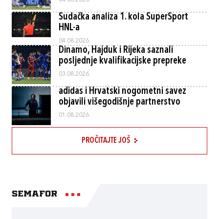
04.08.2026.
Sudačka analiza 1. kola SuperSport
HNL-a
04.08.2026.
Dinamo, Hajduk i Rijeka saznali
posljednje kvalifikacijske prepreke
03.08.2026.
adidas i Hrvatski nogometni savez
objavili višegodišnje partnerstvo
01.08.2026.
PROČITAJTE JOŠ
Semafor