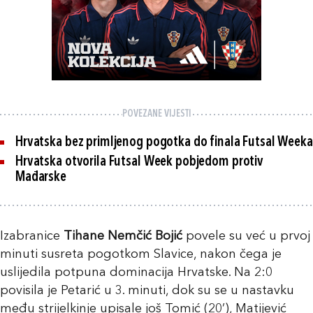
POVEZANE VIJESTI
Hrvatska bez primljenog pogotka do finala Futsal Weeka
Hrvatska otvorila Futsal Week pobjedom protiv
Mađarske
Izabranice
Tihane Nemčić Bojić
povele su već u prvoj
minuti susreta pogotkom Slavice, nakon čega je
uslijedila potpuna dominacija Hrvatske. Na 2:0
povisila je Petarić u 3. minuti, dok su se u nastavku
među strijelkinje upisale još Tomić (20’), Matijević