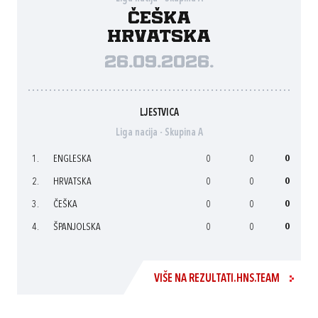
Češka
Hrvatska
26.09.2026.
LJESTVICA
Liga nacija - Skupina A
1.
ENGLESKA
0
0
0
2.
HRVATSKA
0
0
0
3.
ČEŠKA
0
0
0
4.
ŠPANJOLSKA
0
0
0
VIŠE NA REZULTATI.HNS.TEAM