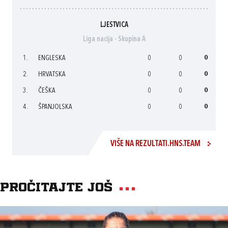
LJESTVICA
Liga nacija - Skupina A
1.
ENGLESKA
0
0
0
2.
HRVATSKA
0
0
0
3.
ČEŠKA
0
0
0
4.
ŠPANJOLSKA
0
0
0
VIŠE NA REZULTATI.HNS.TEAM
Pročitajte još