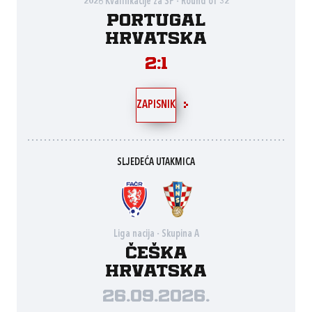
2026 Kvalifikacije za SP - Round of 32
Portugal
Hrvatska
2:1
ZAPISNIK
SLJEDEĆA UTAKMICA
Liga nacija - Skupina A
Češka
Hrvatska
26.09.2026.