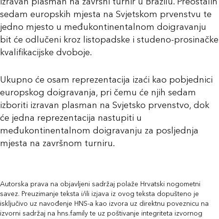
izravan plasman na završni turnir u Brazilu. Preostalih
sedam europskih mjesta na Svjetskom prvenstvu te
jedno mjesto u međukontinentalnom doigravanju
bit će odlučeni kroz listopadske i studeno-prosinačke
kvalifikacijske dvoboje.
Ukupno će osam reprezentacija izaći kao pobjednici
europskog doigravanja, pri čemu će njih sedam
izboriti izravan plasman na Svjetsko prvenstvo, dok
će jedna reprezentacija nastupiti u
međukontinentalnom doigravanju za posljednja
mjesta na završnom turniru.
Autorska prava na objavljeni sadržaj polaže Hrvatski nogometni
savez. Preuzimanje teksta i/ili izjava iz ovog teksta dopušteno je
isključivo uz navođenje HNS-a kao izvora uz direktnu poveznicu na
izvorni sadržaj na hns.family te uz poštivanje integriteta izvornog