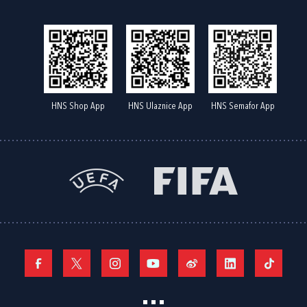
HNS Shop App
HNS Ulaznice App
HNS Semafor App