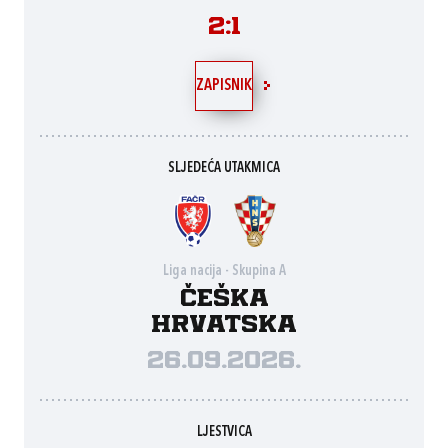
2:1
ZAPISNIK
SLJEDEĆA UTAKMICA
Liga nacija - Skupina A
Češka
Hrvatska
26.09.2026.
LJESTVICA