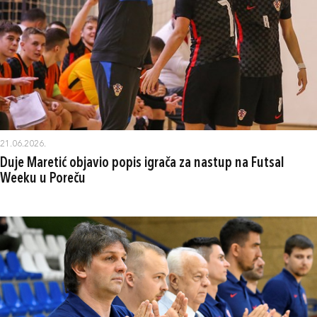
21.06.2026.
Duje Maretić objavio popis igrača za nastup na Futsal
Weeku u Poreču