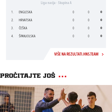
Liga nacija - Skupina A
1.
ENGLESKA
0
0
0
2.
HRVATSKA
0
0
0
3.
ČEŠKA
0
0
0
4.
ŠPANJOLSKA
0
0
0
VIŠE NA REZULTATI.HNS.TEAM
Pročitajte još