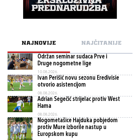
NAJNOVIJE
NAJČITANIJE
Održan seminar sudaca Prve i
Druge nogometne lige
10.08.2026.
Ivan Perišić novu sezonu Eredivisie
otvorio asistencijom
08.08.2026.
Adrian Segečić strijelac protiv West
Hama
08.08.2026.
Nogometašice Hajduka pobjedom
protiv Mure izborile nastup u
Europskom kupu