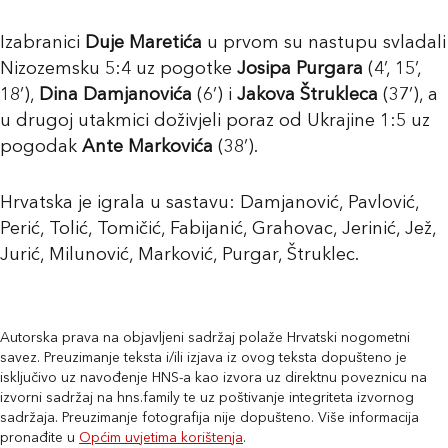
Izabranici
Duje Maretića
u prvom su nastupu svladali
Nizozemsku 5:4 uz pogotke
Josipa Purgara
(4’, 15’,
18’),
Dina Damjanovića
(6’) i
Jakova Štrukleca
(37’), a
u drugoj utakmici doživjeli poraz od Ukrajine 1:5 uz
pogodak
Ante Markovića
(38’).
Hrvatska je igrala u sastavu: Damjanović, Pavlović,
Perić, Tolić, Tomičić, Fabijanić, Grahovac, Jerinić, Jež,
Jurić, Milunović, Marković, Purgar, Štruklec.
Autorska prava na objavljeni sadržaj polaže Hrvatski nogometni
savez. Preuzimanje teksta i/ili izjava iz ovog teksta dopušteno je
isključivo uz navođenje HNS-a kao izvora uz direktnu poveznicu na
izvorni sadržaj na hns.family te uz poštivanje integriteta izvornog
sadržaja. Preuzimanje fotografija nije dopušteno. Više informacija
pronađite u
Općim uvjetima korištenja
.