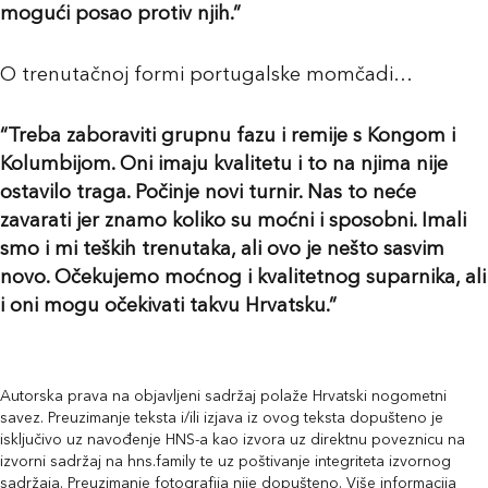
mogući posao protiv njih.”
O trenutačnoj formi portugalske momčadi…
“Treba zaboraviti grupnu fazu i remije s Kongom i
Kolumbijom. Oni imaju kvalitetu i to na njima nije
ostavilo traga. Počinje novi turnir. Nas to neće
zavarati jer znamo koliko su moćni i sposobni. Imali
smo i mi teških trenutaka, ali ovo je nešto sasvim
novo. Očekujemo moćnog i kvalitetnog suparnika, ali
i oni mogu očekivati takvu Hrvatsku.”
Autorska prava na objavljeni sadržaj polaže Hrvatski nogometni
savez. Preuzimanje teksta i/ili izjava iz ovog teksta dopušteno je
isključivo uz navođenje HNS-a kao izvora uz direktnu poveznicu na
izvorni sadržaj na hns.family te uz poštivanje integriteta izvornog
sadržaja. Preuzimanje fotografija nije dopušteno. Više informacija