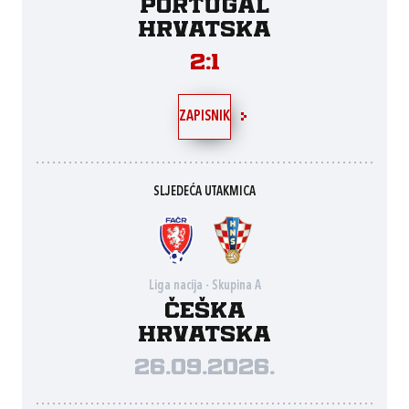
Portugal
Hrvatska
2:1
ZAPISNIK
SLJEDEĆA UTAKMICA
Liga nacija - Skupina A
Češka
Hrvatska
26.09.2026.