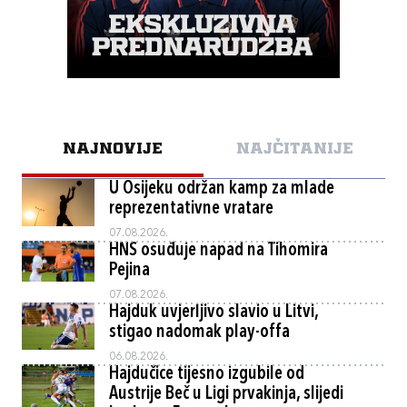
NAJNOVIJE
NAJČITANIJE
U Osijeku održan kamp za mlade
reprezentativne vratare
07.08.2026.
HNS osuđuje napad na Tihomira
Pejina
07.08.2026.
Hajduk uvjerljivo slavio u Litvi,
stigao nadomak play-offa
06.08.2026.
Hajdučice tijesno izgubile od
Austrije Beč u Ligi prvakinja, slijedi