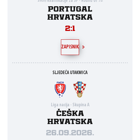
2026 Kvalifikacije za SP - Round of 32
Portugal
Hrvatska
2:1
ZAPISNIK
SLJEDEĆA UTAKMICA
Liga nacija - Skupina A
Češka
Hrvatska
26.09.2026.