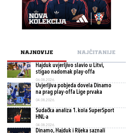
NAJNOVIJE
NAJČITANIJE
Hajduk uvjerljivo slavio u Litvi,
stigao nadomak play-offa
06.08.2026.
Uvjerljiva pobjeda dovela Dinamo
na prag play-offa Lige prvaka
04.08.2026.
Sudačka analiza 1. kola SuperSport
HNL-a
04.08.2026.
Dinamo, Hajduk i Rijeka saznali