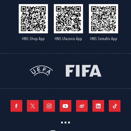
HNS Shop App
HNS Ulaznice App
HNS Semafor App