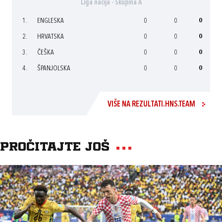
Liga nacija - Skupina A
1.
ENGLESKA
0
0
0
2.
HRVATSKA
0
0
0
3.
ČEŠKA
0
0
0
4.
ŠPANJOLSKA
0
0
0
VIŠE NA REZULTATI.HNS.TEAM
Pročitajte još