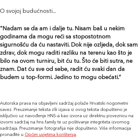
O svojoj budućnosti...
"Nadam se da am i dalje tu. Nisam baš u nekim
godinama da mogu reći sa stopostotnom
sigurnošću da ću nastaviti. Dok nije ozljeda, dok sam
zdrav, dok mogu raditi razliku na terenu kao što je
bilo na ovom turniru, bit ću tu. Što će biti sutra, ne
znam. Dat ću sve od sebe, radit ću svaki dan da
budem u top-formi. Jedino to mogu obećati.”
Autorska prava na objavljeni sadržaj polaže Hrvatski nogometni
savez. Preuzimanje teksta i/ili izjava iz ovog teksta dopušteno je
isključivo uz navođenje HNS-a kao izvora uz direktnu poveznicu na
izvorni sadržaj na hns.family te uz poštivanje integriteta izvornog
sadržaja. Preuzimanje fotografija nije dopušteno. Više informacija
pronađite u
Općim uvjetima korištenja
.