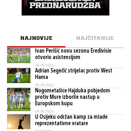
NAJNOVIJE
NAJČITANIJE
Ivan Perišić novu sezonu Eredivisie
otvorio asistencijom
08.08.2026.
Adrian Segečić strijelac protiv West
Hama
08.08.2026.
Nogometašice Hajduka pobjedom
protiv Mure izborile nastup u
Europskom kupu
08.08.2026.
U Osijeku održan kamp za mlade
reprezentativne vratare