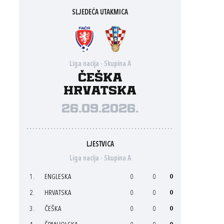
SLJEDEĆA UTAKMICA
Liga nacija - Skupina A
Češka
Hrvatska
26.09.2026.
LJESTVICA
Liga nacija - Skupina A
1.
ENGLESKA
0
0
0
2.
HRVATSKA
0
0
0
3.
ČEŠKA
0
0
0