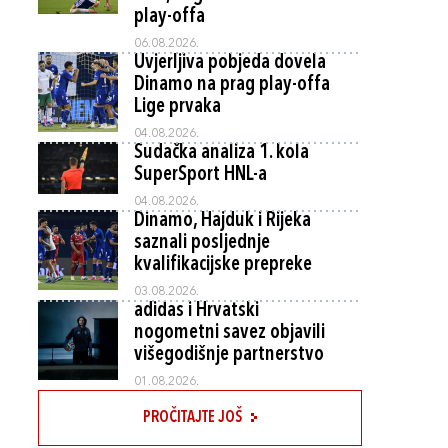
play-offa
06.08.2026.
Uvjerljiva pobjeda dovela
Dinamo na prag play-offa
Lige prvaka
04.08.2026.
Sudačka analiza 1. kola
SuperSport HNL-a
04.08.2026.
Dinamo, Hajduk i Rijeka
saznali posljednje
kvalifikacijske prepreke
03.08.2026.
adidas i Hrvatski
nogometni savez objavili
višegodišnje partnerstvo
01.08.2026.
PROČITAJTE JOŠ