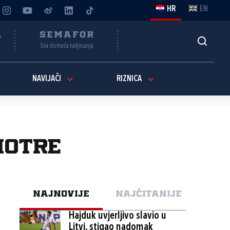
HR
EN
A
SEMAFOR
Sva domaća natjecanja
NAVIJAČI
RIZNICA
motre
NAJNOVIJE
NAJČITANIJE
Hajduk uvjerljivo slavio u
Litvi, stigao nadomak