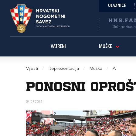
ULAZNICE
HNS.FA
Službena stranic
VATRENI
MUŠKE
Vijesti
/
Reprezentacija
/
Muška
/
A
Ponosni oproš
04.07.2026.