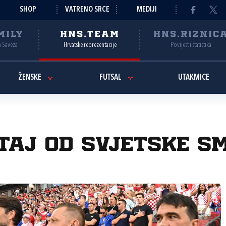
SHOP
VATRENO SRCE
MEDIJI
MILY
HNS.TEAM
HNS.RIZNIC
a Saveza
Hrvatske reprezentacije
Povijest i statistika
ŽENSKE
FUTSAL
UTAKMICE
taj od svjetske s