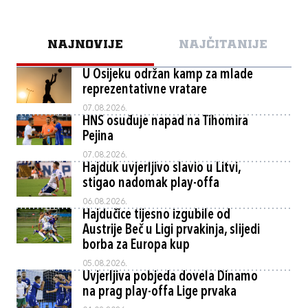
NAJNOVIJE
NAJČITANIJE
U Osijeku održan kamp za mlade
reprezentativne vratare
07.08.2026.
HNS osuđuje napad na Tihomira
Pejina
07.08.2026.
Hajduk uvjerljivo slavio u Litvi,
stigao nadomak play-offa
06.08.2026.
Hajdučice tijesno izgubile od
Austrije Beč u Ligi prvakinja, slijedi
borba za Europa kup
05.08.2026.
Uvjerljiva pobjeda dovela Dinamo
na prag play-offa Lige prvaka