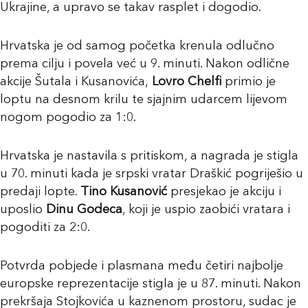
Ukrajine, a upravo se takav rasplet i dogodio.
Hrvatska je od samog početka krenula odlučno
prema cilju i povela već u 9. minuti. Nakon odlične
akcije Šutala i Kusanovića,
Lovro Chelfi
primio je
loptu na desnom krilu te sjajnim udarcem lijevom
nogom pogodio za 1:0.
Hrvatska je nastavila s pritiskom, a nagrada je stigla
u 70. minuti kada je srpski vratar Draškić pogriješio u
predaji lopte.
Tino Kusanović
presjekao je akciju i
uposlio
Dinu Godeca
, koji je uspio zaobići vratara i
pogoditi za 2:0.
Potvrda pobjede i plasmana među četiri najbolje
europske reprezentacije stigla je u 87. minuti. Nakon
prekršaja Stojkovića u kaznenom prostoru, sudac je