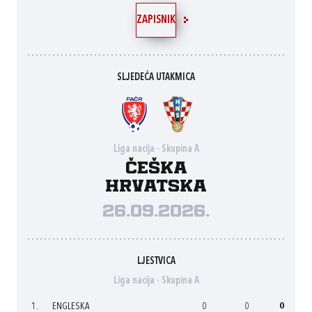
ZAPISNIK
SLJEDEĆA UTAKMICA
Liga nacija - Skupina A
Češka
Hrvatska
26.09.2026.
LJESTVICA
Liga nacija - Skupina A
1.
ENGLESKA
0
0
0