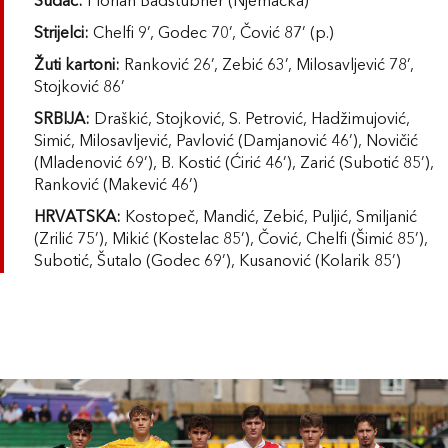
Sudac:
Florian Badstübner (Njemačka)
Strijelci:
Chelfi 9’, Godec 70’, Čović 87’ (p.)
Žuti kartoni:
Ranković 26’, Zebić 63’, Milosavljević 78’,
Stojković 86’
SRBIJA:
Draškić, Stojković, S. Petrović, Hadžimujović,
Simić, Milosavljević, Pavlović (Damjanović 46’), Novičić
(Mladenović 69’), B. Kostić (Ćirić 46’), Zarić (Subotić 85’),
Ranković (Makević 46’)
HRVATSKA:
Kostopeč, Mandić, Zebić, Puljić, Smiljanić
(Zrilić 75’), Mikić (Kostelac 85’), Čović, Chelfi (Šimić 85’),
Subotić, Šutalo (Godec 69’), Kusanović (Kolarik 85’)