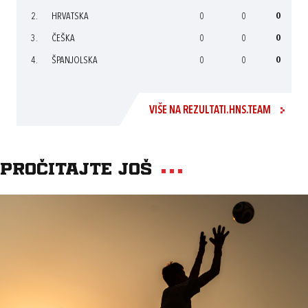
2.
HRVATSKA
0
0
0
3.
ČEŠKA
0
0
0
4.
ŠPANJOLSKA
0
0
0
VIŠE NA REZULTATI.HNS.TEAM
Pročitajte još