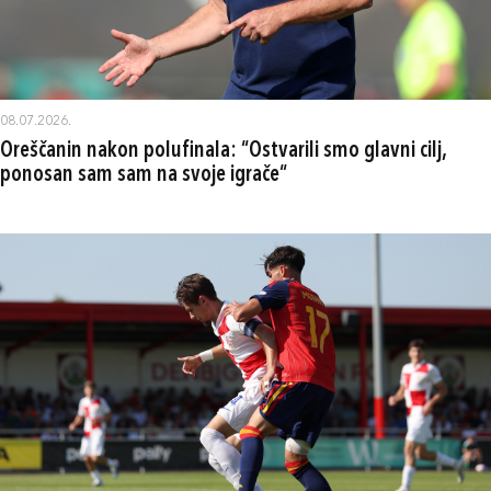
08.07.2026.
Oreščanin nakon polufinala: “Ostvarili smo glavni cilj,
ponosan sam sam na svoje igrače“