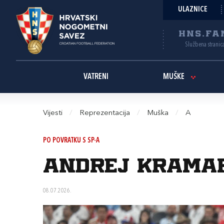
ULAZNICE
HNS.FA
Službena stranic
VATRENI
MUŠKE
Vijesti
/
Reprezentacija
/
Muška
/
A
PO POVRATKU S SP-A
Andrej Kramar
08.07.2026.