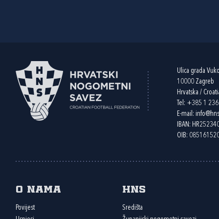
Ulica grada Vuk
10000 Zagreb
Hrvatska / Croati
Tel:
+385 1 23
E-mail:
info@hns
IBAN: HR2523
OIB: 08516152
O nama
HNS
Povijest
Središta