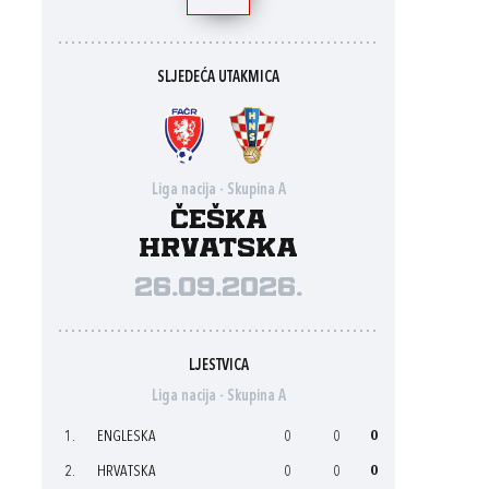
SLJEDEĆA UTAKMICA
Liga nacija - Skupina A
Češka
Hrvatska
26.09.2026.
LJESTVICA
Liga nacija - Skupina A
1.
ENGLESKA
0
0
0
2.
HRVATSKA
0
0
0