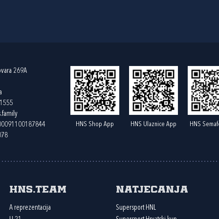
ovara 269A
a
61555
.family
HNS Shop App
HNS Ulaznice App
HNS Semaf
400091100187844
078
HNS.team
Natjecanja
A reprezentacija
Supersport HNL