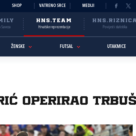
SHOP
VATRENO SRCE
MEDIJI
MILY
HNS.TEAM
HNS.RIZNIC
a Saveza
Hrvatske reprezentacije
Povijest i statistika
ŽENSKE
FUTSAL
UTAKMICE
ić operirao trbuš