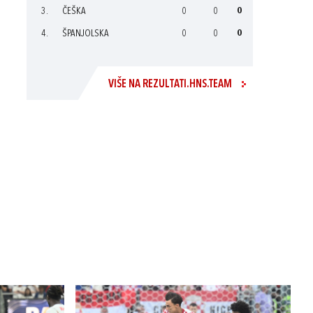
3.
ČEŠKA
0
0
0
4.
ŠPANJOLSKA
0
0
0
VIŠE NA REZULTATI.HNS.TEAM