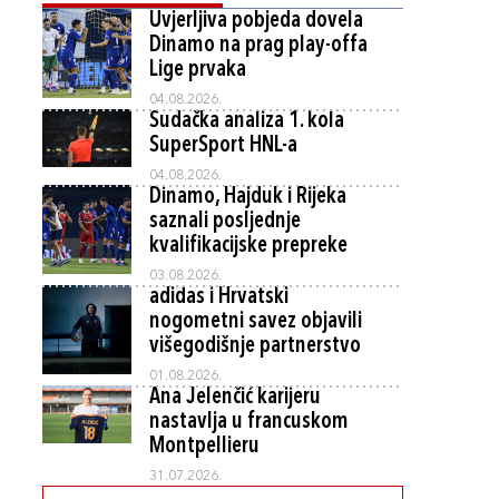
Uvjerljiva pobjeda dovela
Dinamo na prag play-offa
Lige prvaka
04.08.2026.
Sudačka analiza 1. kola
SuperSport HNL-a
04.08.2026.
Dinamo, Hajduk i Rijeka
saznali posljednje
kvalifikacijske prepreke
03.08.2026.
adidas i Hrvatski
nogometni savez objavili
višegodišnje partnerstvo
01.08.2026.
Ana Jelenčić karijeru
nastavlja u francuskom
Montpellieru
31.07.2026.