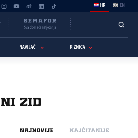
HR
EN
A
SEMAFOR
Sva domaća natjecanja
NAVIJAČI
RIZNICA
ni zid
NAJNOVIJE
NAJČITANIJE