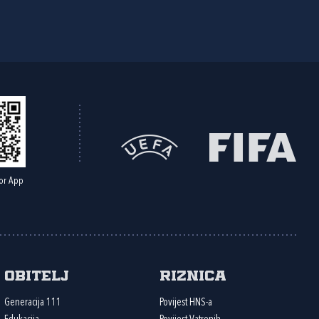
or App
Obitelj
Riznica
Generacija 111
Povijest HNS-a