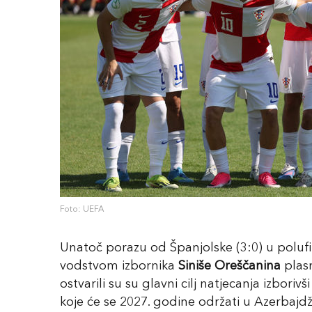
Foto: UEFA
Unatoč porazu od Španjolske (3:0) u poluf
vodstvom izbornika
Siniše Oreščanina
plas
ostvarili su su glavni cilj natjecanja izbor
koje će se 2027. godine održati u Azerbajd