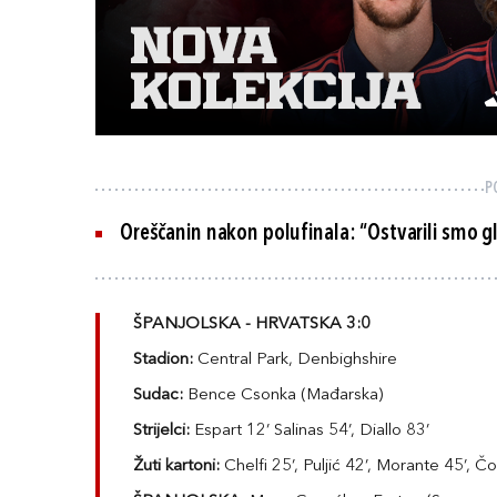
P
Oreščanin nakon polufinala: “Ostvarili smo gl
ŠPANJOLSKA - HRVATSKA 3:0
Stadion:
Central Park, Denbighshire
Sudac:
Bence Csonka (Mađarska)
Strijelci:
Espart 12’ Salinas 54’, Diallo 83’
Žuti kartoni:
Chelfi 25’, Puljić 42’, Morante 45’, Čo