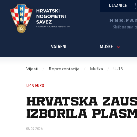
ULAZNICE
HNS.FA
Službena stranic
VATRENI
MUŠKE
Vijesti
/
Reprezentacija
/
Muška
/
U-19
U-19 EURO
Hrvatska zaus
izborila plas
08.07.2026.