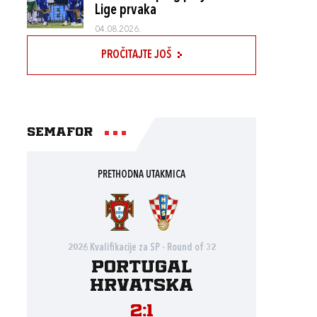
Lige prvaka
04.08.2026.
PROČITAJTE JOŠ
Semafor
PRETHODNA UTAKMICA
2026 Kvalifikacije za SP - Round of 32
Portugal
Hrvatska
2:1