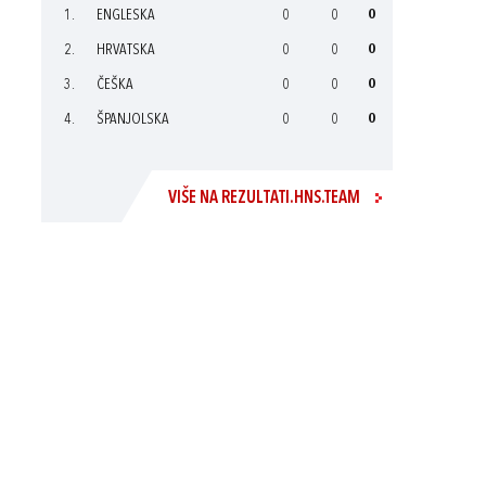
1.
ENGLESKA
0
0
0
2.
HRVATSKA
0
0
0
3.
ČEŠKA
0
0
0
4.
ŠPANJOLSKA
0
0
0
VIŠE NA REZULTATI.HNS.TEAM