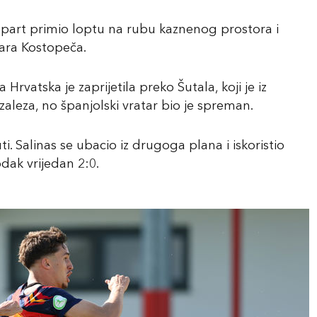
Espart primio loptu na rubu kaznenog prostora i
ara Kostopeča.
atska je zaprijetila preko Šutala, koji je iz
leza, no španjolski vratar bio je spreman.
. Salinas se ubacio iz drugoga plana i iskoristio
ak vrijedan 2:0.