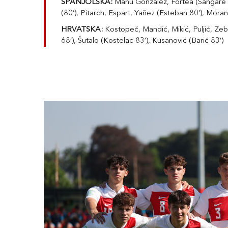
ŠPANJOLSKA:
Manu González, Fortea (Sangare 80
(80’), Pitarch, Espart, Yañez (Esteban 80’), Moran
HRVATSKA:
Kostopeč, Mandić, Mikić, Puljić, Zebić
68’), Šutalo (Kostelac 83’), Kusanović (Barić 83’)