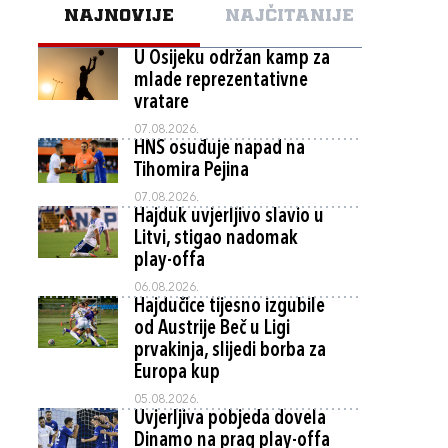
NAJNOVIJE
NAJČITANIJE
U Osijeku održan kamp za
mlade reprezentativne
vratare
07.08.2026.
HNS osuđuje napad na
Tihomira Pejina
07.08.2026.
Hajduk uvjerljivo slavio u
Litvi, stigao nadomak
play-offa
06.08.2026.
Hajdučice tijesno izgubile
od Austrije Beč u Ligi
prvakinja, slijedi borba za
Europa kup
05.08.2026.
Uvjerljiva pobjeda dovela
Dinamo na prag play-offa