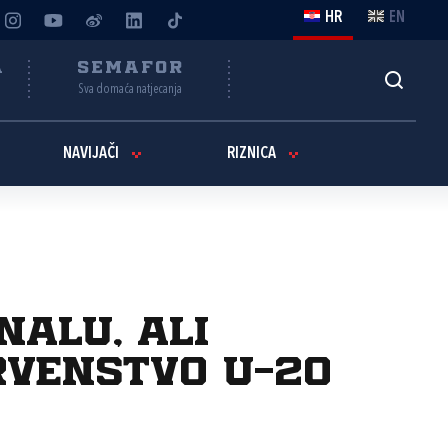
HR
EN
A
SEMAFOR
Sva domaća natjecanja
NAVIJAČI
RIZNICA
alu, ali
rvenstvo U-20