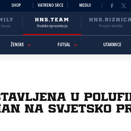
SHOP
VATRENO SRCE
MEDIJI
MILY
HNS.TEAM
HNS.RIZNIC
a Saveza
Hrvatske reprezentacije
Povijest i statistika
ŽENSKE
FUTSAL
UTAKMICE
tavljena u polufin
man na Svjetsko p