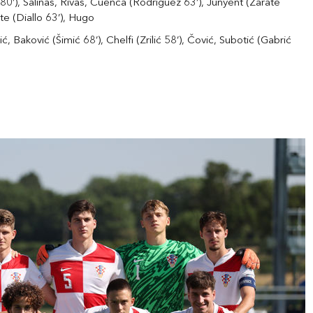
’), Salinas, Rivas, Cuenca (Rodríguez 63’), Junyent (Zarate
te (Diallo 63’), Hugo
, Baković (Šimić 68’), Chelfi (Zrilić 58’), Čović, Subotić (Gabrić