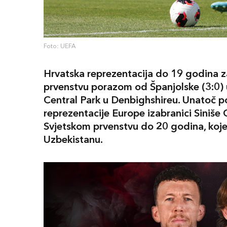
Foto: UEFA
Hrvatska reprezentacija do 19 godina z
prvenstvu porazom od Španjolske (3:0)
Central Park u Denbighshireu. Unatoč p
reprezentacije Europe izabranici Siniše
Svjetskom prvenstvu do 20 godina, koje
Uzbekistanu.