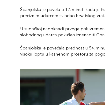
Španjolska je povela u 12. minuti kada je 
preciznim udarcem svladao hrvatskog vrat
U sudačkoj nadoknadi prvoga poluvremena Hrv
slobodnog udarca pokušao iznenaditi Gonza
Španjolska je povećala prednost u 54. minuti
visoku loptu u kaznenom prostoru za pogod