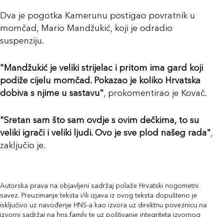
Dva je pogotka Kamerunu postigao povratnik u
momčad, Mario Mandžukić, koji je odradio
suspenziju.
"Mandžukić je veliki strijelac i pritom ima gard koji
podiže cijelu momčad. Pokazao je koliko Hrvatska
dobiva s njime u sastavu"
, prokomentirao je Kovač.
"Sretan sam što sam ovdje s ovim dečkima, to su
veliki igrači i veliki ljudi. Ovo je sve plod našeg rada"
,
zaključio je.
Autorska prava na objavljeni sadržaj polaže Hrvatski nogometni
savez. Preuzimanje teksta i/ili izjava iz ovog teksta dopušteno je
isključivo uz navođenje HNS-a kao izvora uz direktnu poveznicu na
izvorni sadržaj na hns.family te uz poštivanje integriteta izvornog