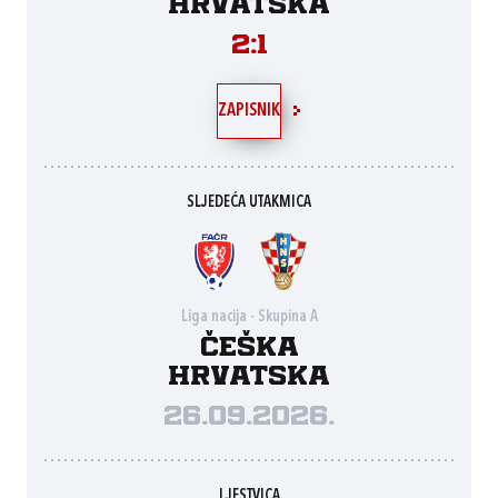
Hrvatska
2:1
ZAPISNIK
SLJEDEĆA UTAKMICA
Liga nacija - Skupina A
Češka
Hrvatska
26.09.2026.
LJESTVICA