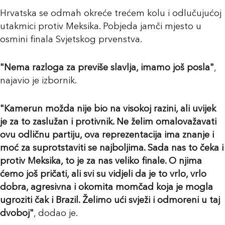
Hrvatska se odmah okreće trećem kolu i odlučujućoj
utakmici protiv Meksika. Pobjeda jamči mjesto u
osmini finala Svjetskog prvenstva.
"Nema razloga za previše slavlja, imamo još posla"
,
najavio je izbornik.
"Kamerun možda nije bio na visokoj razini, ali uvijek
je za to zaslužan i protivnik. Ne želim omalovažavati
ovu odličnu partiju, ova reprezentacija ima znanje i
moć za suprotstaviti se najboljima. Sada nas to čeka i
protiv Meksika, to je za nas veliko finale. O njima
ćemo još pričati, ali svi su vidjeli da je to vrlo, vrlo
dobra, agresivna i okomita momčad koja je mogla
ugroziti čak i Brazil. Želimo ući svježi i odmoreni u taj
dvoboj"
, dodao je.