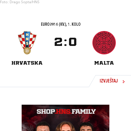
Foto: Drago Sopta/HNS
EURO2016 (KV.), 1. KOLO
2
:
0
HRVATSKA
MALTA
IZVJEŠTAJ