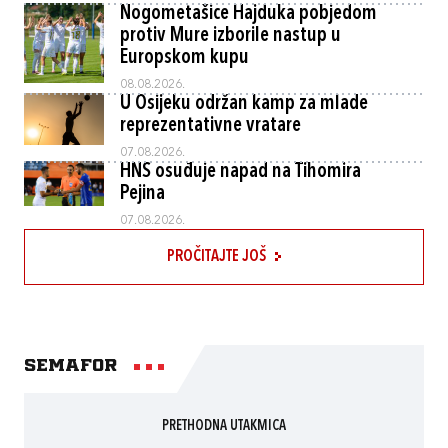
Nogometašice Hajduka pobjedom
protiv Mure izborile nastup u
Europskom kupu
08.08.2026.
U Osijeku održan kamp za mlade
reprezentativne vratare
07.08.2026.
HNS osuđuje napad na Tihomira
Pejina
07.08.2026.
PROČITAJTE JOŠ
Semafor
PRETHODNA UTAKMICA