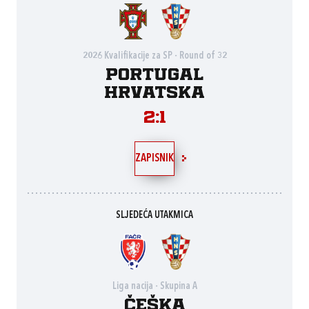
2026 Kvalifikacije za SP - Round of 32
Portugal
Hrvatska
2:1
ZAPISNIK
SLJEDEĆA UTAKMICA
Liga nacija - Skupina A
Češka