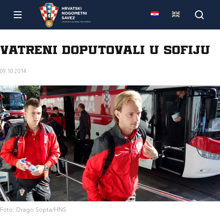
Vatreni doputovali u Sofiju
09.10.2014.
Foto: Drago Sopta/HNS