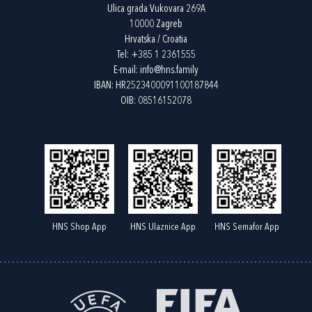
Ulica grada Vukovara 269A
10000 Zagreb
Hrvatska / Croatia
Tel:
+385 1 2361555
E-mail:
info@hns.family
IBAN: HR2523400091100187844
OIB: 08516152078
HNS Shop App
HNS Ulaznice App
HNS Semafor App