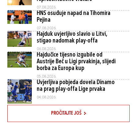
07.08.2026.
HNS osuđuje napad na Tihomira
Pejina
07.08.2026.
Hajduk uvjerljivo slavio u Litvi,
stigao nadomak play-offa
06.08.2026.
Hajdučice tijesno izgubile od
Austrije Beč u Ligi prvakinja, slijedi
borba za Europa kup
05.08.2026.
Uvjerljiva pobjeda dovela Dinamo
na prag play-offa Lige prvaka
04.08.2026.
PROČITAJTE JOŠ