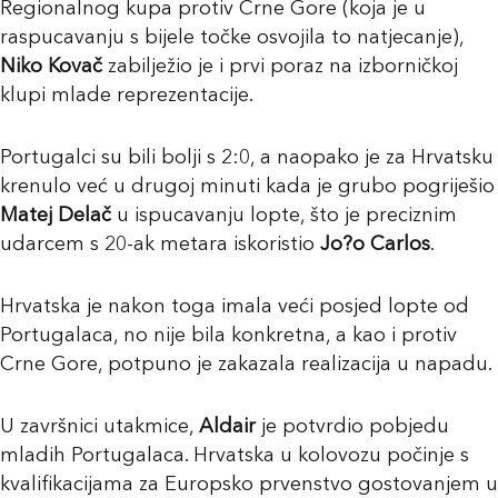
Regionalnog kupa protiv Crne Gore (koja je u
raspucavanju s bijele točke osvojila to natjecanje),
Niko Kovač
zabilježio je i prvi poraz na izborničkoj
klupi mlade reprezentacije.
Portugalci su bili bolji s 2:0, a naopako je za Hrvatsku
krenulo već u drugoj minuti kada je grubo pogriješio
Matej Delač
u ispucavanju lopte, što je preciznim
udarcem s 20-ak metara iskoristio
Jo?o Carlos
.
Hrvatska je nakon toga imala veći posjed lopte od
Portugalaca, no nije bila konkretna, a kao i protiv
Crne Gore, potpuno je zakazala realizacija u napadu.
U završnici utakmice,
Aldair
je potvrdio pobjedu
mladih Portugalaca. Hrvatska u kolovozu počinje s
kvalifikacijama za Europsko prvenstvo gostovanjem u