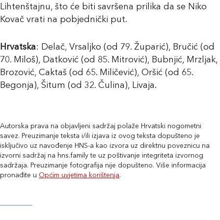
Lihtenštajnu, što će biti savršena prilika da se Niko
Kovač vrati na pobjednički put.
Hrvatska
: Delač, Vrsaljko (od 79. Župarić), Bručić (od
70. Miloš), Datković (od 85. Mitrović), Bubnjić, Mrzljak,
Brozović, Caktaš (od 65. Miličević), Oršić (od 65.
Begonja), Šitum (od 32. Čulina), Livaja.
Autorska prava na objavljeni sadržaj polaže Hrvatski nogometni
savez. Preuzimanje teksta i/ili izjava iz ovog teksta dopušteno je
isključivo uz navođenje HNS-a kao izvora uz direktnu poveznicu na
izvorni sadržaj na hns.family te uz poštivanje integriteta izvornog
sadržaja. Preuzimanje fotografija nije dopušteno. Više informacija
pronađite u
Općim uvjetima korištenja
.