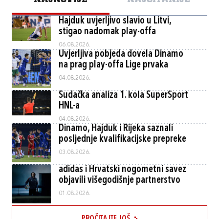
Hajduk uvjerljivo slavio u Litvi,
stigao nadomak play-offa
06.08.2026.
Uvjerljiva pobjeda dovela Dinamo
na prag play-offa Lige prvaka
04.08.2026.
Sudačka analiza 1. kola SuperSport
HNL-a
04.08.2026.
Dinamo, Hajduk i Rijeka saznali
posljednje kvalifikacijske prepreke
03.08.2026.
adidas i Hrvatski nogometni savez
objavili višegodišnje partnerstvo
01.08.2026.