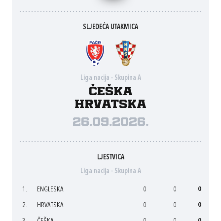
SLJEDEĆA UTAKMICA
Liga nacija - Skupina A
Češka
Hrvatska
26.09.2026.
LJESTVICA
Liga nacija - Skupina A
1.
ENGLESKA
0
0
0
2.
HRVATSKA
0
0
0