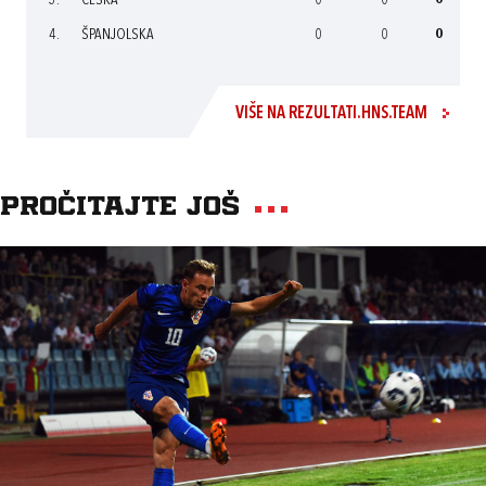
3.
ČEŠKA
0
0
0
4.
ŠPANJOLSKA
0
0
0
VIŠE NA REZULTATI.HNS.TEAM
Pročitajte još