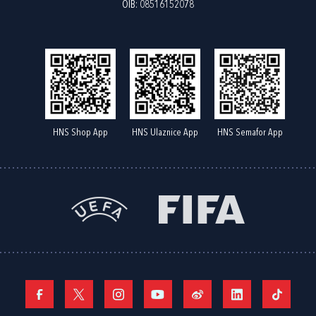
OIB: 08516152078
HNS Shop App
HNS Ulaznice App
HNS Semafor App