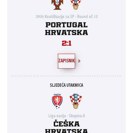
2026 Kvalifikacije za SP - Round of 32
Portugal
Hrvatska
2:1
ZAPISNIK
SLJEDEĆA UTAKMICA
Liga nacija - Skupina A
Češka
Hrvatska