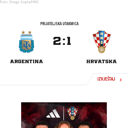
Foto: Drago Sopta/HNS
PRIJATELJSKA UTAKMICA
2
:
1
ARGENTINA
HRVATSKA
IZVJEŠTAJ