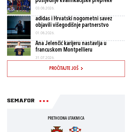
posljednje kvalifikacijske prepreke
03.08.2026.
adidas i Hrvatski nogometni savez
objavili višegodišnje partnerstvo
01.08.2026.
Ana Jelenčić karijeru nastavlja u
francuskom Montpellieru
31.07.2026.
PROČITAJTE JOŠ
Semafor
PRETHODNA UTAKMICA