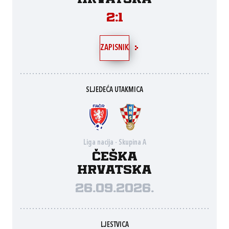
2:1
ZAPISNIK
SLJEDEĆA UTAKMICA
Liga nacija - Skupina A
Češka
Hrvatska
26.09.2026.
LJESTVICA