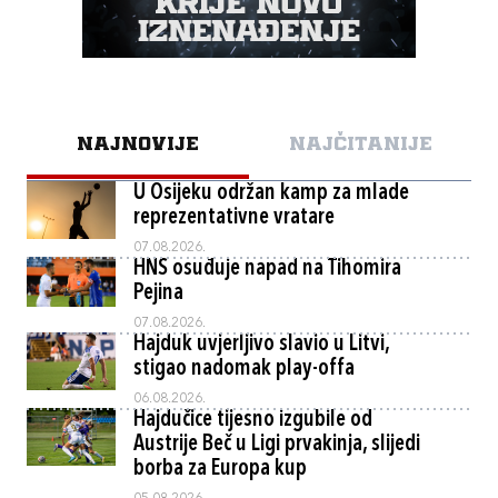
NAJNOVIJE
NAJČITANIJE
U Osijeku održan kamp za mlade
reprezentativne vratare
07.08.2026.
HNS osuđuje napad na Tihomira
Pejina
07.08.2026.
Hajduk uvjerljivo slavio u Litvi,
stigao nadomak play-offa
06.08.2026.
Hajdučice tijesno izgubile od
Austrije Beč u Ligi prvakinja, slijedi
borba za Europa kup