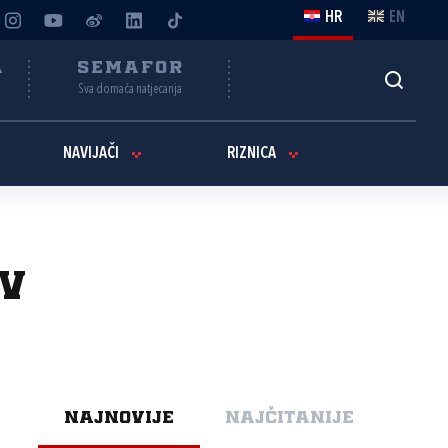
HR
EN
A
SEMAFOR
Sva domaća natjecanja
NAVIJAČI
RIZNICA
iv
NAJNOVIJE
NAJČITANIJE