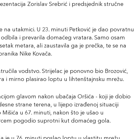
zentacija Zorislav Srebrić i predsjednik stručne
ke na utakmici. U 23. minuti Petković je dao povratnu
se odbila i prevarila domaćeg vratara. Samo osam
etak metara, ali zaustavila ga je prečka, te se na
ranika Nike Kovača.
tručila vodstvo. Strijelac je ponovno bio Brozović,
a i mirno plasirao loptu u lihtenštajnsku mrežu.
zacijom glavom nakon ubačaja Oršića - koji je dobio
sne strane terena, u lijepo izrađenoj situaciji
 Mišića u 67. minuti, nakon što je ušao u
arcem pogodio suprotni kut domaćeg gola.
je u 76. minuti poslao loptu u vlastitu mrežu