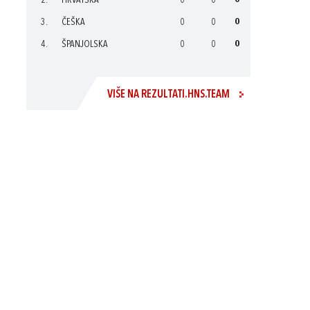
2.
HRVATSKA
0
0
0
3.
ČEŠKA
0
0
0
4.
ŠPANJOLSKA
0
0
0
VIŠE NA REZULTATI.HNS.TEAM