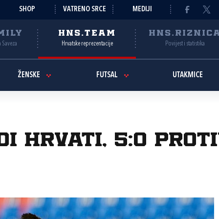
SHOP
VATRENO SRCE
MEDIJI
MILY
HNS.TEAM
HNS.RIZNIC
a Saveza
Hrvatske reprezentacije
Povijest i statistika
ŽENSKE
FUTSAL
UTAKMICE
i Hrvati, 5:0 prot