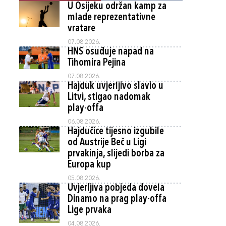
U Osijeku održan kamp za
mlade reprezentativne
vratare
07.08.2026.
HNS osuđuje napad na
Tihomira Pejina
07.08.2026.
Hajduk uvjerljivo slavio u
Litvi, stigao nadomak
play-offa
06.08.2026.
Hajdučice tijesno izgubile
od Austrije Beč u Ligi
prvakinja, slijedi borba za
Europa kup
05.08.2026.
Uvjerljiva pobjeda dovela
Dinamo na prag play-offa
Lige prvaka
04.08.2026.