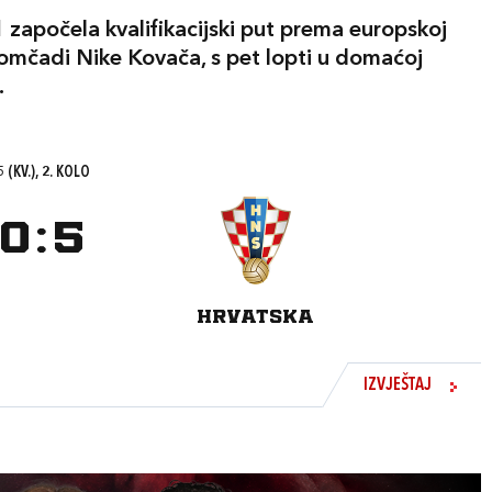
1 započela kvalifikacijski put prema europskoj
omčadi Nike Kovača, s pet lopti u domaćoj
.
 (KV.), 2. KOLO
0
:
5
HRVATSKA
IZVJEŠTAJ