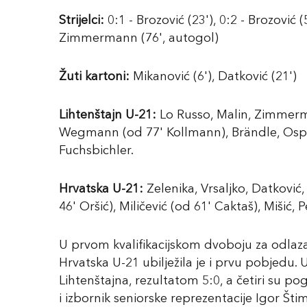
Strijelci:
0:1 - Brozović (23'), 0:2 - Brozović (56
Zimmermann (76', autogol)
Žuti kartoni:
Mikanović (6'), Datković (21')
Lihtenštajn U-21:
Lo Russo, Malin, Zimmerma
Wegmann (od 77' Kollmann), Brändle, Ospel
Fuchsbichler.
Hrvatska U-21:
Zelenika, Vrsaljko, Datković,
46' Oršić), Miličević (od 61' Caktaš), Mišić, 
U prvom kvalifikacijskom dvoboju za odlaz
Hrvatska U-21 ubilježila je i prvu pobjedu. U
Lihtenštajna, rezultatom 5:0, a četiri su 
i izbornik seniorske reprezentacije Igor Šti