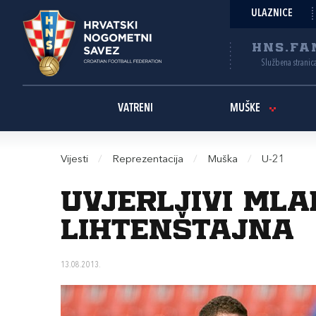
ULAZNICE
HNS.FA
Službena stranic
VATRENI
MUŠKE
Vijesti
/
Reprezentacija
/
Muška
/
U-21
Uvjerljivi mlad
Lihtenštajna
13.08.2013.