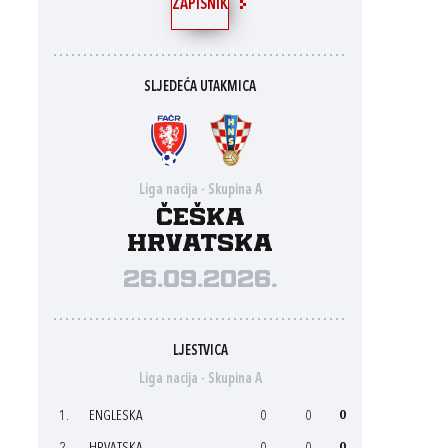
ZAPISNIK
SLJEDEĆA UTAKMICA
Liga nacija - Skupina A
Češka
Hrvatska
26.09.2026.
LJESTVICA
Liga nacija - Skupina A
1.
ENGLESKA
0
0
0