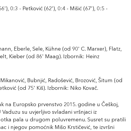
'), 0:3 - Petković (62'), 0:4 - Mišić (67'), 0:5 -
nn, Eberle, Sele, Kühne (od 90' C. Marxer), Flatz,
t, Kieber (od 86' Maag). Izbornik: Heinz
 Mikanović, Bubnjić, Radošević, Brozović, Šitum (od
Petković (od 75' Kiš). Izbornik: Niko Kovač.
ak na Europsko prvenstvo 2015. godine u Češkoj,
 Vaduzu su uvjerljivo svladani vršnjaci iz
pogotka pala u drugom poluvremenu. Susret su pratili
mac i njegov pomoćnik Mišo Krstičević, te izvršni