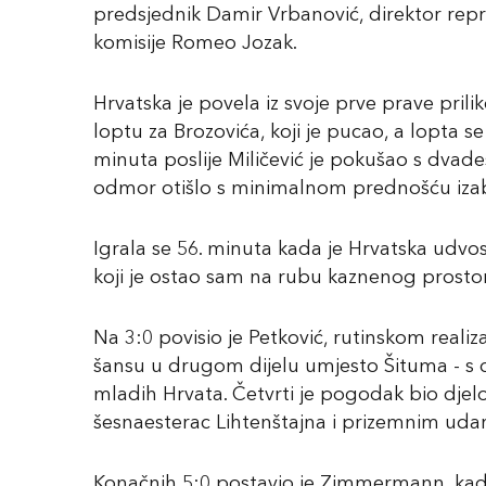
predsjednik Damir Vrbanović, direktor repre
komisije Romeo Jozak.
Hrvatska je povela iz svoje prve prave prili
loptu za Brozovića, koji je pucao, a lopta 
minuta poslije Miličević je pokušao s dvades
odmor otišlo s minimalnom prednošću izab
Igrala se 56. minuta kada je Hrvatska udvos
koji je ostao sam na rubu kaznenog prostor
Na 3:0 povisio je Petković, rutinskom reali
šansu u drugom dijelu umjesto Šituma - s de
mladih Hrvata. Četvrti je pogodak bio djelo
šesnaesterac Lihtenštajna i prizemnim ud
Konačnih 5:0 postavio je Zimmermann, kada 