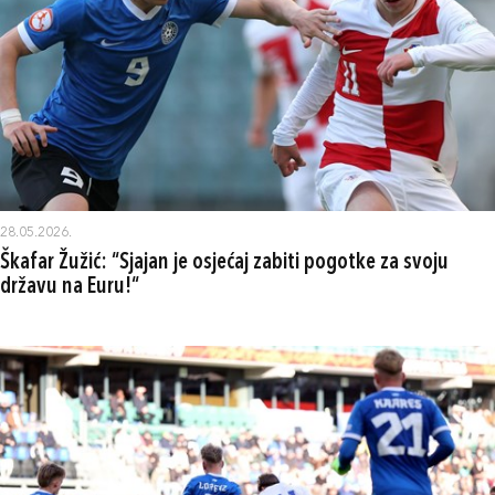
28.05.2026.
Škafar Žužić: “Sjajan je osjećaj zabiti pogotke za svoju
državu na Euru!“