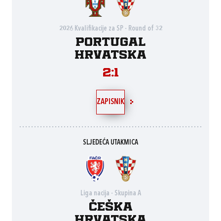
2026 Kvalifikacije za SP - Round of 32
Portugal
Hrvatska
2:1
ZAPISNIK
SLJEDEĆA UTAKMICA
Liga nacija - Skupina A
Češka
Hrvatska