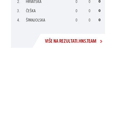
2.
HRVATSKA
0
0
0
3.
ČEŠKA
0
0
0
4.
ŠPANJOLSKA
0
0
0
VIŠE NA REZULTATI.HNS.TEAM