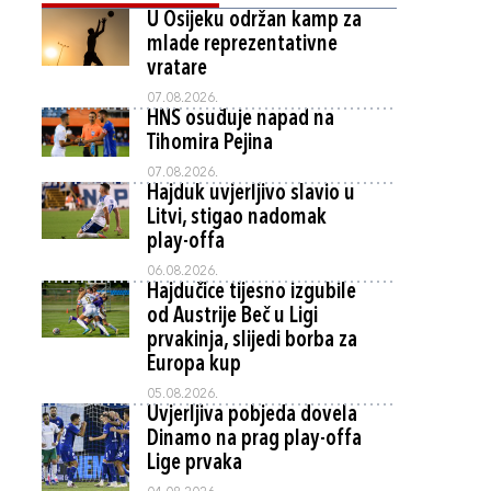
U Osijeku održan kamp za
mlade reprezentativne
vratare
07.08.2026.
HNS osuđuje napad na
Tihomira Pejina
07.08.2026.
Hajduk uvjerljivo slavio u
Litvi, stigao nadomak
play-offa
06.08.2026.
Hajdučice tijesno izgubile
od Austrije Beč u Ligi
prvakinja, slijedi borba za
Europa kup
05.08.2026.
Uvjerljiva pobjeda dovela
Dinamo na prag play-offa
Lige prvaka