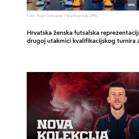
Foto: Piotr Cichowski / Wielkopolski ZPN
Hrvatska ženska futsalska reprezentacij
drugoj utakmici kvalifikacijskog turnira