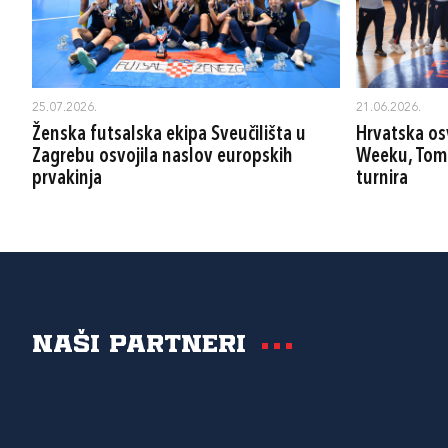
25.07.2026.
21.06.2026.
Ženska futsalska ekipa Sveučilišta u
Hrvatska osv
Zagrebu osvojila naslov europskih
Weeku, Tomk
prvakinja
turnira
Naši partneri