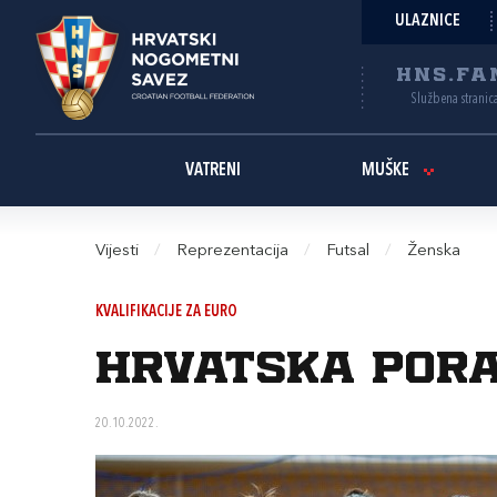
ULAZNICE
HNS.FA
Službena stranic
VATRENI
MUŠKE
Vijesti
/
Reprezentacija
/
Futsal
/
Ženska
KVALIFIKACIJE ZA EURO
Hrvatska pora
20.10.2022.