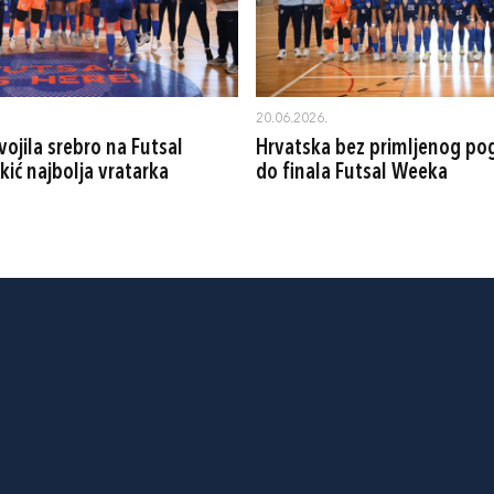
20.06.2026.
ojila srebro na Futsal
Hrvatska bez primljenog po
ić najbolja vratarka
do finala Futsal Weeka