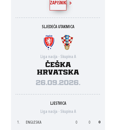
ZAPISNIK
SLJEDEĆA UTAKMICA
Liga nacija - Skupina A
Češka
Hrvatska
26.09.2026.
LJESTVICA
Liga nacija - Skupina A
1.
ENGLESKA
0
0
0