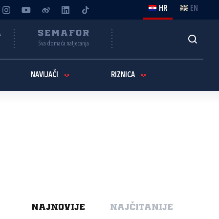
HR
EN
A
SEMAFOR
Sva domaća natjecanja
NAVIJAČI
RIZNICA
NAJNOVIJE
NAJČITANIJE