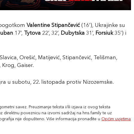
 pogotkom
Valentine Stipančević
(16’), Ukrajinke su
uban
17’,
Tytova
22’, 32’,
Dubytska
31’,
Forsiuk
35’) i
Slavica, Orešić, Matijević, Stipančević, Telišman,
, Krog, Gaiser.
ra u subotu, 22. listopada protiv Nizozemske.
metni savez. Preuzimanje teksta i/ili izjava iz ovog teksta
 direktnu poveznicu na izvorni sadržaj na hns.family te uz
tografija nije dopušteno. Više informacija pronađite u
Općim uvjetima