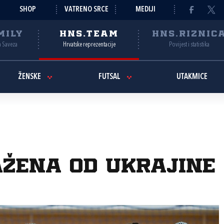
SHOP
VATRENO SRCE
MEDIJI
MILY
HNS.TEAM
HNS.RIZNIC
a Saveza
Hrvatske reprezentacije
Povijest i statistika
ŽENSKE
FUTSAL
UTAKMICE
žena od Ukrajine