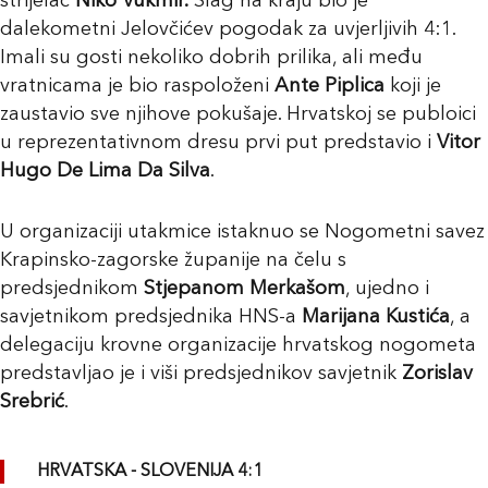
strijelac
Niko Vukmir.
Šlag na kraju bio je
dalekometni Jelovčićev pogodak za uvjerljivih 4:1.
Imali su gosti nekoliko dobrih prilika, ali među
vratnicama je bio raspoloženi
Ante Piplica
koji je
zaustavio sve njihove pokušaje. Hrvatskoj se publoici
u reprezentativnom dresu prvi put predstavio i
Vitor
Hugo De Lima Da Silva
.
U organizaciji utakmice istaknuo se Nogometni savez
Krapinsko-zagorske županije na čelu s
predsjednikom
Stjepanom Merkašom
, ujedno i
savjetnikom predsjednika HNS-a
Marijana Kustića
, a
delegaciju krovne organizacije hrvatskog nogometa
predstavljao je i viši predsjednikov savjetnik
Zorislav
Srebrić
.
HRVATSKA - SLOVENIJA 4:1