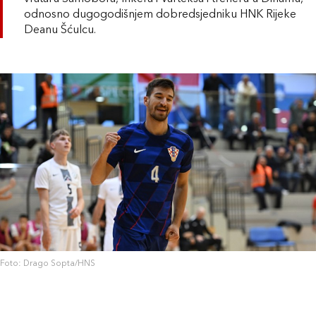
odnosno dugogodišnjem dobredsjedniku HNK Rijeke
Deanu Šćulcu.
Foto: Drago Sopta/HNS