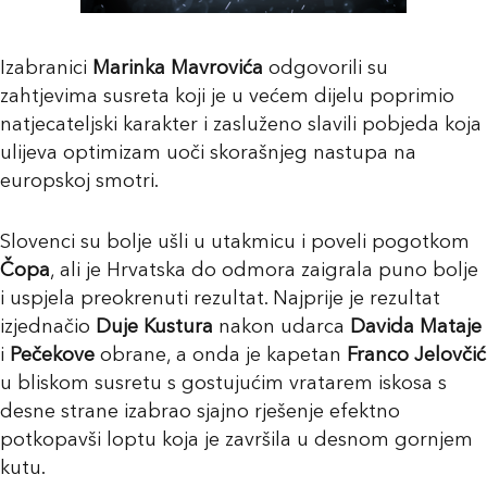
Izabranici
Marinka Mavrovića
odgovorili su
zahtjevima susreta koji je u većem dijelu poprimio
natjecateljski karakter i zasluženo slavili pobjeda koja
ulijeva optimizam uoči skorašnjeg nastupa na
europskoj smotri.
Slovenci su bolje ušli u utakmicu i poveli pogotkom
Čopa
, ali je Hrvatska do odmora zaigrala puno bolje
i uspjela preokrenuti rezultat. Najprije je rezultat
izjednačio
Duje Kustura
nakon udarca
Davida Mataje
i
Pečekove
obrane, a onda je kapetan
Franco Jelovčić
u bliskom susretu s gostujućim vratarem iskosa s
desne strane izabrao sjajno rješenje efektno
potkopavši loptu koja je završila u desnom gornjem
kutu.