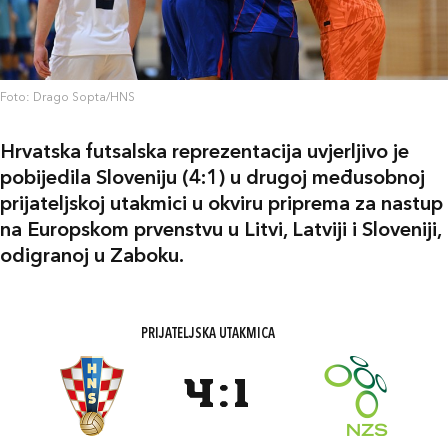
Foto: Drago Sopta/HNS
Hrvatska futsalska reprezentacija uvjerljivo je
pobijedila Sloveniju (4:1) u drugoj međusobnoj
prijateljskoj utakmici u okviru priprema za nastup
na Europskom prvenstvu u Litvi, Latviji i Sloveniji,
odigranoj u Zaboku.
PRIJATELJSKA UTAKMICA
4
:
1