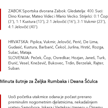
ZABOK Sportska dvorana Zabok. Gledatelja: 400. Suci:
Dino Kramar, Mateo Videc i Mario Vecko. Strijelci: 0:1 Čop
(3'), 1:1 Kustura (13'), 2:1 Jelovčić (16'), 3:1 Vukmir (23'),
4:1 Jelovčić (40').
HRVATSKA: Piplica, Vukmir, Jelovčić, Perić, De Lima,
Gudasić, Kustura, Barbarić, Čekol, Jurlina, Hrstić, Rozga,
Sušac, Mataja.
SLOVENIJA: Peček, Čop, Osredkar, Hozjan, Janeš, Turk,
Đurić, Vesel, Kneževič, Bukovec, Trdin, Berzelak, Rajter,
Suban.
Minuta šutnje za Željka Rumbaka i Deana Šćulca
Uoči početka utakmice odana je počast prerano
preminulim nogometnim djelatnicima, nekadašnjem
vrataru Samobora, Inkera i Varteksa i treneru u Dinamu,