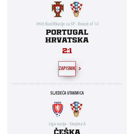
2026 Kvalifikacije za SP - Round of 32
Portugal
Hrvatska
2:1
ZAPISNIK
SLJEDEĆA UTAKMICA
Liga nacija - Skupina A
Češka