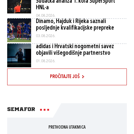
Sudačka analiza 1. kola SuperSport
HNL-a
04.08.2026.
Dinamo, Hajduk i Rijeka saznali
posljednje kvalifikacijske prepreke
03.08.2026.
adidas i Hrvatski nogometni savez
objavili višegodišnje partnerstvo
01.08.2026.
PROČITAJTE JOŠ
Semafor
PRETHODNA UTAKMICA