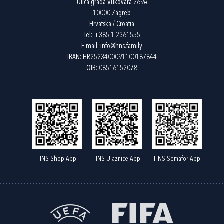
Ulica grada Vukovara 269A
10000 Zagreb
Hrvatska / Croatia
Tel:
+385 1 2361555
E-mail:
info@hns.family
IBAN: HR2523400091100187844
OIB: 08516152078
HNS Shop App
HNS Ulaznice App
HNS Semafor App