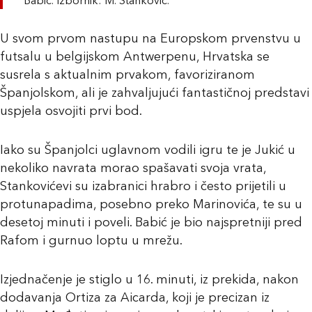
Babić. Izbornik: M. Stanković.
U svom prvom nastupu na Europskom prvenstvu u
futsalu u belgijskom Antwerpenu, Hrvatska se
susrela s aktualnim prvakom, favoriziranom
Španjolskom, ali je zahvaljujući fantastičnoj predstavi
uspjela osvojiti prvi bod.
Iako su Španjolci uglavnom vodili igru te je Jukić u
nekoliko navrata morao spašavati svoja vrata,
Stankovićevi su izabranici hrabro i često prijetili u
protunapadima, posebno preko Marinovića, te su u
desetoj minuti i poveli. Babić je bio najspretniji pred
Rafom i gurnuo loptu u mrežu.
Izjednačenje je stiglo u 16. minuti, iz prekida, nakon
dodavanja Ortiza za Aicarda, koji je precizan iz