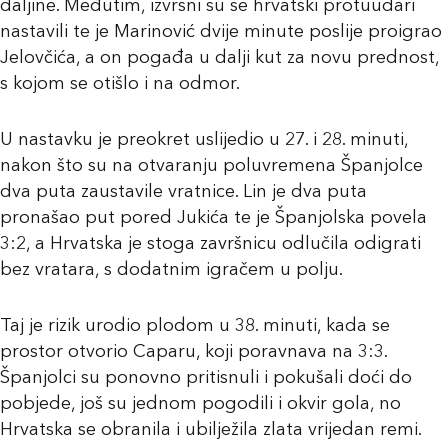
daljine. Međutim, izvrsni su se hrvatski protuudari
nastavili te je Marinović dvije minute poslije proigrao
Jelovčića, a on pogađa u dalji kut za novu prednost,
s kojom se otišlo i na odmor.
U nastavku je preokret uslijedio u 27. i 28. minuti,
nakon što su na otvaranju poluvremena Španjolce
dva puta zaustavile vratnice. Lin je dva puta
pronašao put pored Jukića te je Španjolska povela
3:2, a Hrvatska je stoga završnicu odlučila odigrati
bez vratara, s dodatnim igračem u polju.
Taj je rizik urodio plodom u 38. minuti, kada se
prostor otvorio Caparu, koji poravnava na 3:3.
Španjolci su ponovno pritisnuli i pokušali doći do
pobjede, još su jednom pogodili i okvir gola, no
Hrvatska se obranila i ubilježila zlata vrijedan remi.