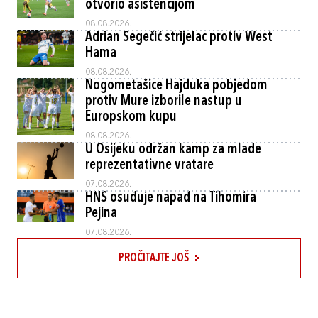
otvorio asistencijom
08.08.2026.
Adrian Segečić strijelac protiv West
Hama
08.08.2026.
Nogometašice Hajduka pobjedom
protiv Mure izborile nastup u
Europskom kupu
08.08.2026.
U Osijeku održan kamp za mlade
reprezentativne vratare
07.08.2026.
HNS osuđuje napad na Tihomira
Pejina
07.08.2026.
PROČITAJTE JOŠ