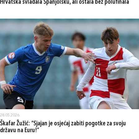
Hrvatska svladala Španjolsku, ali ostala bez polufinala
28.05.2026.
Škafar Žužić: “Sjajan je osjećaj zabiti pogotke za svoju
državu na Euru!“