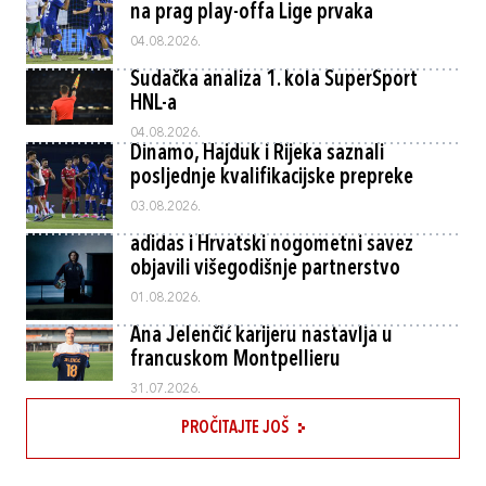
na prag play-offa Lige prvaka
04.08.2026.
Sudačka analiza 1. kola SuperSport
HNL-a
04.08.2026.
Dinamo, Hajduk i Rijeka saznali
posljednje kvalifikacijske prepreke
03.08.2026.
adidas i Hrvatski nogometni savez
objavili višegodišnje partnerstvo
01.08.2026.
Ana Jelenčić karijeru nastavlja u
francuskom Montpellieru
31.07.2026.
PROČITAJTE JOŠ