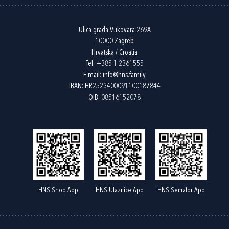
Ulica grada Vukovara 269A
10000 Zagreb
Hrvatska / Croatia
Tel:
+385 1 2361555
E-mail:
info@hns.family
IBAN: HR2523400091100187844
OIB: 08516152078
HNS Shop App
HNS Ulaznice App
HNS Semafor App