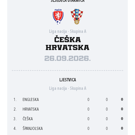
SLJEDEĆA UTAKMICA
Liga nacija - Skupina A
Češka
Hrvatska
26.09.2026.
LJESTVICA
Liga nacija - Skupina A
1.
ENGLESKA
0
0
0
2.
HRVATSKA
0
0
0
3.
ČEŠKA
0
0
0
4.
ŠPANJOLSKA
0
0
0