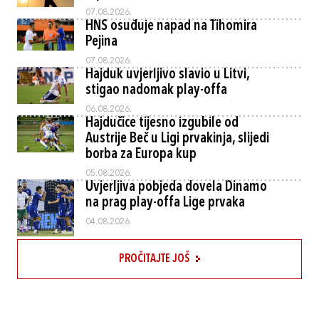
07.08.2026.
HNS osuđuje napad na Tihomira
Pejina
07.08.2026.
Hajduk uvjerljivo slavio u Litvi,
stigao nadomak play-offa
06.08.2026.
Hajdučice tijesno izgubile od
Austrije Beč u Ligi prvakinja, slijedi
borba za Europa kup
05.08.2026.
Uvjerljiva pobjeda dovela Dinamo
na prag play-offa Lige prvaka
04.08.2026.
PROČITAJTE JOŠ