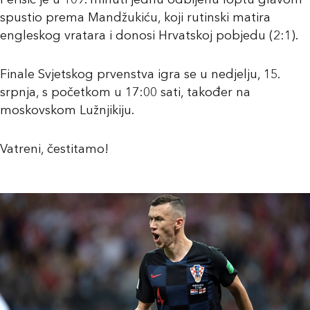
Perišić je u 109. minuti jednu odbijenu loptu glavom
spustio prema Mandžukiću, koji rutinski matira
engleskog vratara i donosi Hrvatskoj pobjedu (2:1).
Finale Svjetskog prvenstva igra se u nedjelju, 15.
srpnja, s početkom u 17:00 sati, također na
moskovskom Lužnjikiju.
Vatreni, čestitamo!