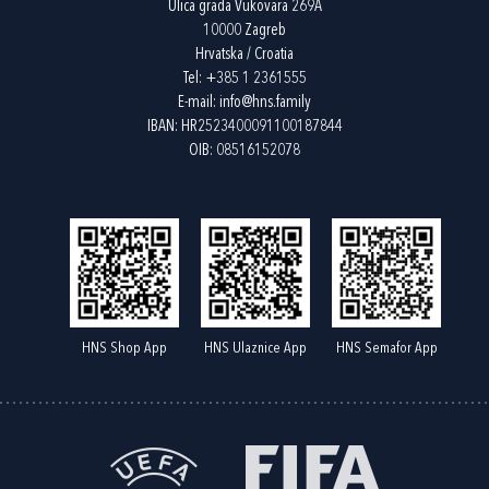
Ulica grada Vukovara 269A
10000 Zagreb
Hrvatska / Croatia
Tel:
+385 1 2361555
E-mail:
info@hns.family
IBAN: HR2523400091100187844
OIB: 08516152078
HNS Shop App
HNS Ulaznice App
HNS Semafor App