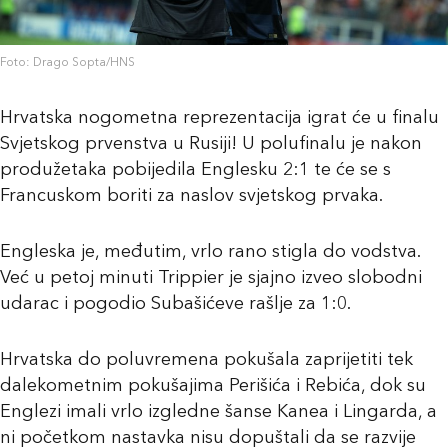
Foto: Drago Sopta/HNS
Hrvatska nogometna reprezentacija igrat će u finalu
Svjetskog prvenstva u Rusiji! U polufinalu je nakon
produžetaka pobijedila Englesku 2:1 te će se s
Francuskom boriti za naslov svjetskog prvaka.
Engleska je, međutim, vrlo rano stigla do vodstva.
Već u petoj minuti Trippier je sjajno izveo slobodni
udarac i pogodio Subašićeve rašlje za 1:0.
Hrvatska do poluvremena pokušala zaprijetiti tek
dalekometnim pokušajima Perišića i Rebića, dok su
Englezi imali vrlo izgledne šanse Kanea i Lingarda, a
ni početkom nastavka nisu dopuštali da se razvije