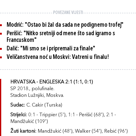
POVEZANE VIJESTI
Modrić: "Ostao bi žal da sada ne podignemo trofej"
Perišić: "Nitko sretniji od mene što sad igramo s
Francuskom"
Dalić: "Mi smo se i pripremali za finale"
Veličanstvena noć u Moskvi: Vatreni u finalu!
HRVATSKA - ENGLESKA 2:1 (1:1, 0:1)
SP 2018., polufinale.
Stadion Lužnjiki, Moskva.
Sudac:
C. Cakir (Turska)
Strijelci:
0:1 - Trippier (5'), 1:1 - Perišić (68'), 2:1 -
Mandžukić (109')
Žuti kartoni:
Mandžukić (48'), Walker (54'), Rebić (96')