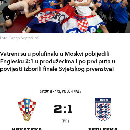
Foto: Drago Sopta/HNS
Vatreni su u polufinalu u Moskvi pobijedili
Englesku 2:1 u produžecima i po prvi puta u
povijesti izborili finale Svjetskog prvenstva!
SP2018 - 1/2, POLUFINALE
2
:
1
(PP)
HRVATSKA
ENGLESKA