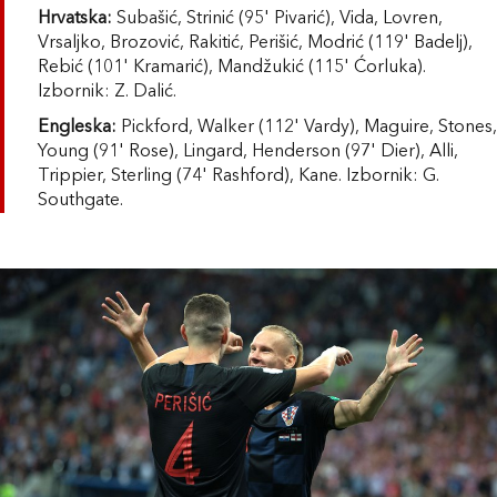
Hrvatska:
Subašić, Strinić (95' Pivarić), Vida, Lovren,
Vrsaljko, Brozović, Rakitić, Perišić, Modrić (119' Badelj),
Rebić (101' Kramarić), Mandžukić (115' Ćorluka).
Izbornik: Z. Dalić.
Engleska:
Pickford, Walker (112' Vardy), Maguire, Stones,
Young (91' Rose), Lingard, Henderson (97' Dier), Alli,
Trippier, Sterling (74' Rashford), Kane. Izbornik: G.
Southgate.