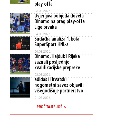
play-offa
06.08.2026.
Uvjerljiva pobjeda dovela
Dinamo na prag play-offa
Lige prvaka
04.08.2026.
Sudačka analiza 1. kola
SuperSport HNL-a
04.08.2026.
Dinamo, Hajduk i Rijeka
saznali posljednje
kvalifikacijske prepreke
03.08.2026.
adidas i Hrvatski
nogometni savez objavili
višegodišnje partnerstvo
01.08.2026.
PROČITAJTE JOŠ