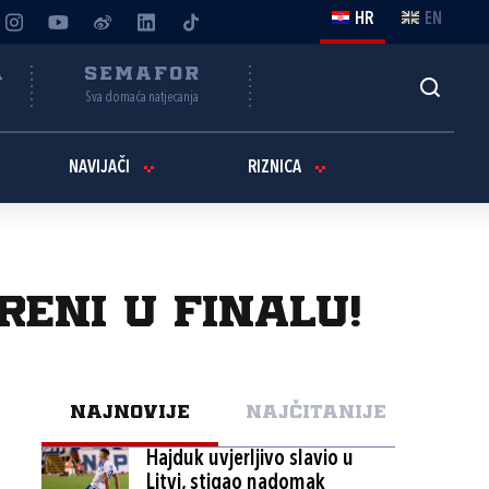
HR
EN
A
SEMAFOR
Sva domaća natjecanja
NAVIJAČI
RIZNICA
reni u finalu!
NAJNOVIJE
NAJČITANIJE
Hajduk uvjerljivo slavio u
Litvi, stigao nadomak