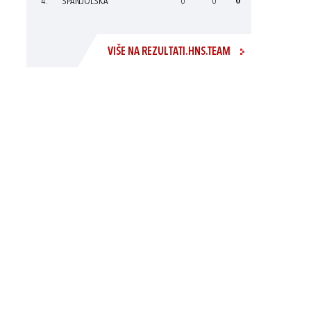
4.
ŠPANJOLSKA
0
0
0
VIŠE NA REZULTATI.HNS.TEAM