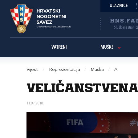
ULAZNICE
HNS.FA
Službena stranic
VATRENI
MUŠKE
Vijesti
/
Reprezentacija
/
Muška
/
A
Veličanstvena 
11.07.2018.