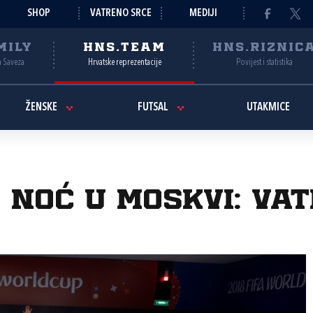
SHOP
VATRENO SRCE
MEDIJI
MILY
HNS.TEAM
HNS.RIZNIC
a Saveza
Hrvatske reprezentacije
Povijest i statistika
ŽENSKE
FUTSAL
UTAKMICE
noć u Moskvi: Vat