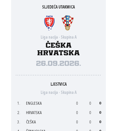
SLJEDEĆA UTAKMICA
Liga nacija - Skupina A
Češka
Hrvatska
26.09.2026.
LJESTVICA
Liga nacija - Skupina A
1.
ENGLESKA
0
0
0
2.
HRVATSKA
0
0
0
3.
ČEŠKA
0
0
0