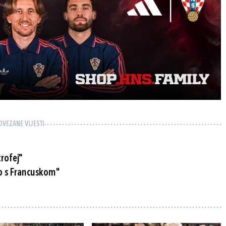
OVEZANE VIJESTI
rofej"
mo s Francuskom"