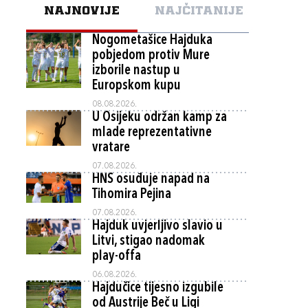
NAJNOVIJE
NAJČITANIJE
Nogometašice Hajduka
pobjedom protiv Mure
izborile nastup u
Europskom kupu
08.08.2026.
U Osijeku održan kamp za
mlade reprezentativne
vratare
07.08.2026.
HNS osuđuje napad na
Tihomira Pejina
07.08.2026.
Hajduk uvjerljivo slavio u
Litvi, stigao nadomak
play-offa
06.08.2026.
Hajdučice tijesno izgubile
od Austrije Beč u Ligi