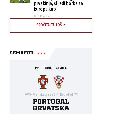
prvakinja, slijedi borba za
Europa kup
05.08.2026.
PROČITAJTE JOŠ
Semafor
PRETHODNA UTAKMICA
2026 Kvalifikacije za SP - Round of 32
Portugal
Hrvatska