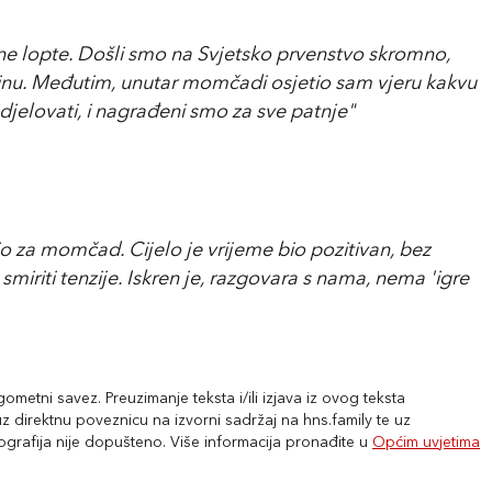
ne lopte. Došli smo na Svjetsko prvenstvo skromno,
pinu. Međutim, unutar momčadi osjetio sam vjeru kakvu
djelovati, i nagrađeni smo za sve patnje"
o za momčad. Cijelo je vrijeme bio pozitivan, bez
smiriti tenzije. Iskren je, razgovara s nama, nema 'igre
metni savez. Preuzimanje teksta i/ili izjava iz ovog teksta
 direktnu poveznicu na izvorni sadržaj na hns.family te uz
tografija nije dopušteno. Više informacija pronađite u
Općim uvjetima