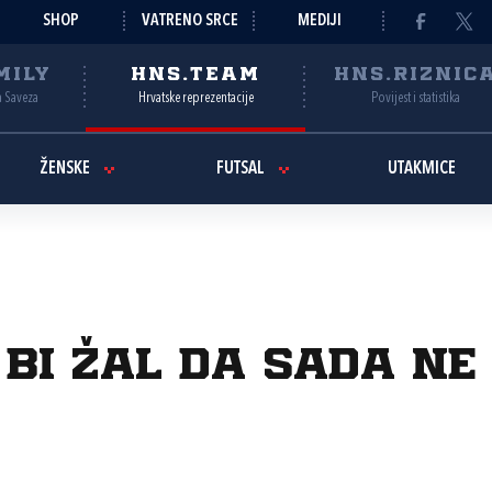
SHOP
VATRENO SRCE
MEDIJI
MILY
HNS.TEAM
HNS.RIZNIC
a Saveza
Hrvatske reprezentacije
Povijest i statistika
ŽENSKE
FUTSAL
UTAKMICE
 bi žal da sada n