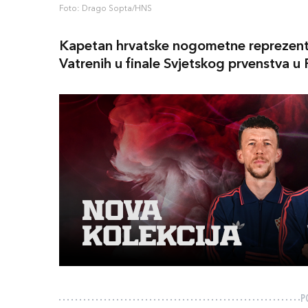
Foto: Drago Sopta/HNS
Kapetan hrvatske nogometne reprezent
Vatrenih u finale Svjetskog prvenstva u R
P