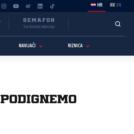
HR
EN
A
SEMAFOR
Sva domaća natjecanja
NAVIJAČI
RIZNICA
e podignemo