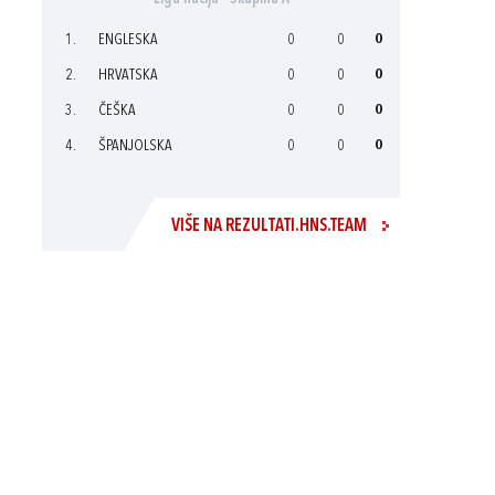
1.
ENGLESKA
0
0
0
2.
HRVATSKA
0
0
0
3.
ČEŠKA
0
0
0
4.
ŠPANJOLSKA
0
0
0
VIŠE NA REZULTATI.HNS.TEAM