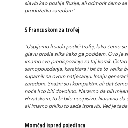
slaviti kao poslije Rusije, ali odmorit ćemo se 
produžetka zaredom"
S Francuskom za trofej
"Uspijemo li sada podići trofej, lako ćemo se 
glavu prošla slika kako ga podižem. Ovo je si
imamo sve predispozicije za taj korak. Ostao
samopouzdanja, karaktera i bit će to velika bor
suparnik na ovom natjecanju. Imaju generaci
zaredom. Snažni su i kompaktni, ali dat ćemo
hoće li to biti dovoljno. Naravno da bih mije
Hrvatskom, to bi bilo neopisivo. Naravno da s
ali imamo priliku to sada ispraviti. Već je tada
Momčad ispred pojedinca