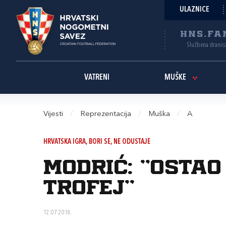
ULAZNICE
HNS.FA
Službena stranic
VATRENI
MUŠKE
Vijesti
/
Reprezentacija
/
Muška
/
A
HRVATSKA IGRA, BORI SE, NE ODUSTAJE
Modrić: "Ostao
trofej"
12.07.2018.