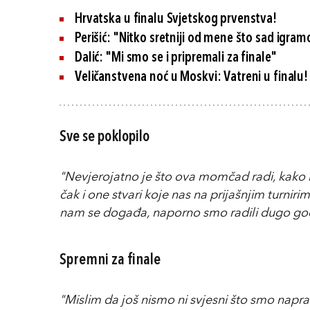
Hrvatska u finalu Svjetskog prvenstva!
Perišić: "Nitko sretniji od mene što sad igra
Dalić: "Mi smo se i pripremali za finale"
Veličanstvena noć u Moskvi: Vatreni u finalu!
Sve se poklopilo
"Nevjerojatno je što ova momčad radi, kako ig
čak i one stvari koje nas na prijašnjim turnirim
nam se događa, naporno smo radili dugo god
Spremni za finale
"Mislim da još nismo ni svjesni što smo napravi